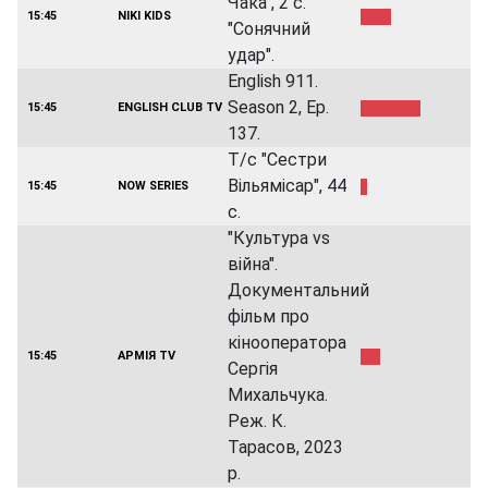
Чака", 2 с.
15:45
NIKI KIDS
"Сонячний
удар".
English 911.
Season 2, Ep.
15:45
ENGLISH CLUB TV
137.
Т/с "Сестри
Вільямісар", 44
15:45
NOW SERIES
с.
"Культура vs
війна".
Документальний
фільм про
кінооператора
15:45
АРМІЯ TV
Сергія
Михальчука.
Реж. К.
Тарасов, 2023
р.