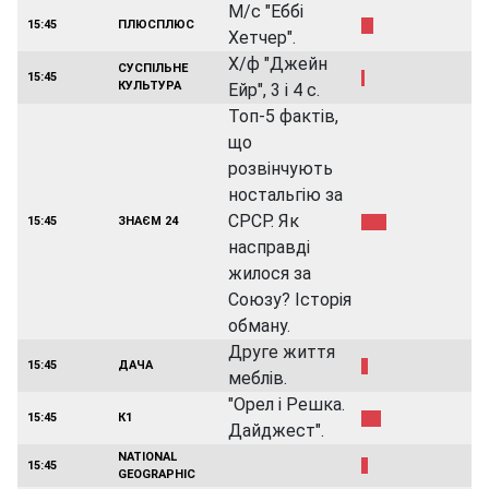
М/с "Еббі
15:45
ПЛЮСПЛЮС
Хетчер".
Х/ф "Джейн
СУСПІЛЬНЕ
15:45
КУЛЬТУРА
Ейр", 3 і 4 с.
Топ-5 фактів,
що
розвінчують
ностальгію за
СРСР. Як
15:45
ЗНАЄМ 24
насправді
жилося за
Союзу? Історія
обману.
Друге життя
15:45
ДАЧА
меблів.
"Орел і Решка.
15:45
К1
Дайджест".
NATIONAL
15:45
GEOGRAPHIC