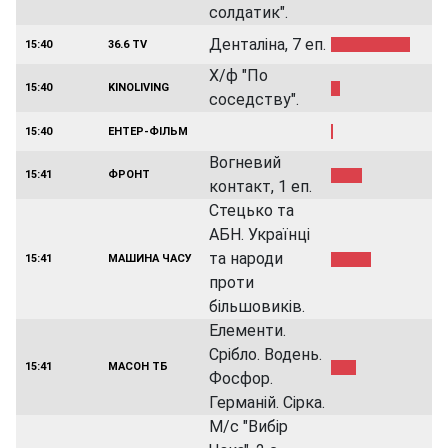
солдатик".
Денталіна, 7 еп.
15:40
36.6 TV
Х/ф "По
15:40
KINOLIVING
соседству".
15:40
ЕНТЕР-ФІЛЬМ
Вогневий
15:41
ФРОНТ
контакт, 1 еп.
Стецько та
АБН. Українці
та народи
15:41
МАШИНА ЧАСУ
проти
більшовиків.
Елементи.
Срібло. Водень.
15:41
МАСОН ТБ
Фосфор.
Германій. Сірка.
М/с "Вибір