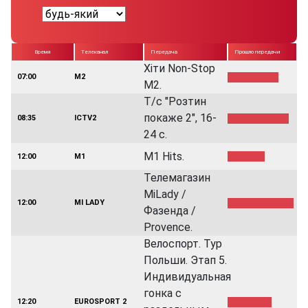
Время
Телеканал
Передача
Прошло передачи
Хіти Non-Stop
07:00
M2
M2.
Т/с "Розтин
покаже 2", 16-
08:35
ICTV2
24 с.
M1 Hits.
12:00
M1
Телемагазин
MiLady /
12:00
MI LADY
Фазенда /
Provence.
Велоспорт. Тур
Польши. Этап 5.
Индивидуальная
гонка с
12:20
EUROSPORT 2