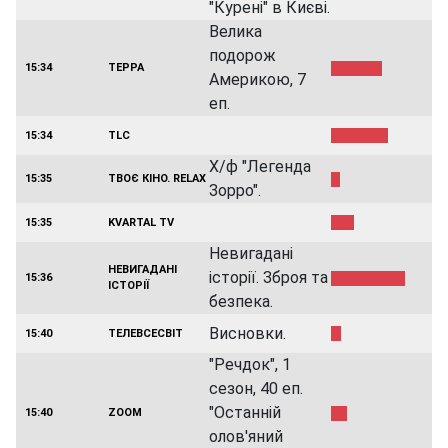
"Курені" в Києві.
Велика
подорож
15:34
ТЕРРА
Америкою, 7
еп.
15:34
TLC
Х/ф "Легенда
15:35
ТВОЄ КІНО. RELAX
Зорро".
15:35
KVARTAL TV
Невигадані
НЕВИГАДАНІ
історії. Зброя та
15:36
ІСТОРІЇ
безпека.
Висновки.
15:40
ТЕЛЕВСЕСВІТ
"Речдок", 1
сезон, 40 еп.
"Останній
15:40
ZOOM
олов'яний