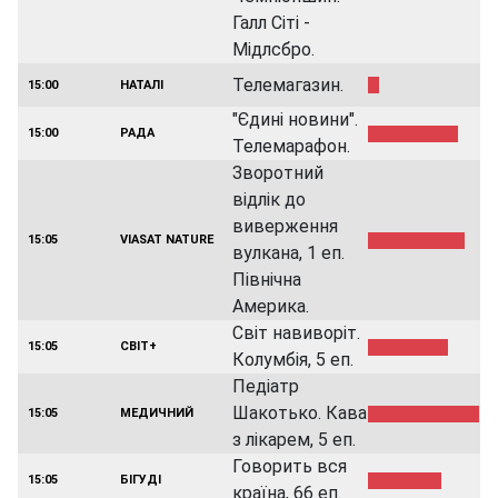
Галл Сіті -
Мідлсбро.
Телемагазин.
15:00
НАТАЛІ
"Єдині новини".
15:00
РАДА
Телемарафон.
Зворотний
відлік до
виверження
15:05
VIASAT NATURE
вулкана, 1 еп.
Північна
Америка.
Світ навиворіт.
15:05
СВІТ+
Колумбія, 5 еп.
Педіатр
Шакотько. Кава
15:05
МЕДИЧНИЙ
з лікарем, 5 еп.
Говорить вся
15:05
БІГУДІ
країна, 66 еп.