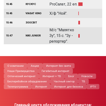
ProСалат, 22 еп.
15:45
КУСКУС
Х/ф "Ной".
15:45
VIASAT KINO
15:46
ЗООСВІТ
М/с "Малятко
Зу", 15 с. "Зу -
15:47
NIKI JUNIOR
репортер".
О компании
Акции
Интернет без света
Наши Приемущества
Гигабитный интернет
Оптический интернет
Интернет + ТВ
Блог
Новости
Бесперебойное оборудование
Частный сектор
ТВ
Телепрограмма
Интернет
Интернет для бизнеса
IPTV
Главный центр обслуживания абонентов: