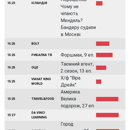
15:23
ІСЛАНДІЯ
Чому не
чіпають
Мендель?
Бандеру судили
в Москві.
15:25
BOLT
Форшмак, 9 еп.
15:25
РИБАЛКА ТВ
Таємний агент,
15:25
ОЦЕ
2 сезон, 13 еп.
Х/ф "Віра
VIASAT KINO
15:25
WORLD
Дрейк".
Америка.
Велика
15:25
TRAVEL&FOOD
подорож, 27 еп.
DA VINCI
15:27
LEARNING
Город