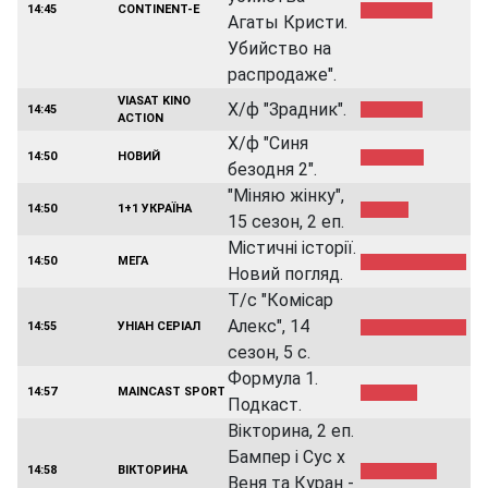
14:45
CONTINENT-E
Агаты Кристи.
Убийство на
распродаже".
VIASAT KINO
Х/ф "Зрадник".
14:45
ACTION
Х/ф "Синя
14:50
НОВИЙ
безодня 2".
"Міняю жінку",
14:50
1+1 УКРАЇНА
15 сезон, 2 еп.
Містичні історії.
14:50
МЕГА
Новий погляд.
Т/с "Комісар
Алекс", 14
14:55
УНIАН СЕРІАЛ
сезон, 5 с.
Формула 1.
14:57
MAINCAST SPORT
Подкаст.
Вікторина, 2 еп.
Бампер і Сус x
14:58
ВІКТОРИНА
Веня та Куран -