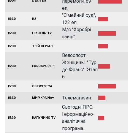
перемоги, 89
15:29
6 СОТОК
еп.
"Сімейний суд",
15:30
К2
122 еп.
М/с "Хоробрі
15:30
ПІКСЕЛЬ TV
зайці".
15:30
ТВІЙ СЕРІАЛ
Велоспорт.
Женщины. "Тур
15:30
EUROSPORT 1
де Франс". Этап
6.
15:30
OSTWEST24
Телемагазин.
15:30
МИ УКРАЇНА+
Сьогодні ПРО.
Інформаційно-
15:30
КАПУЧИНО TV
аналітична
програма.