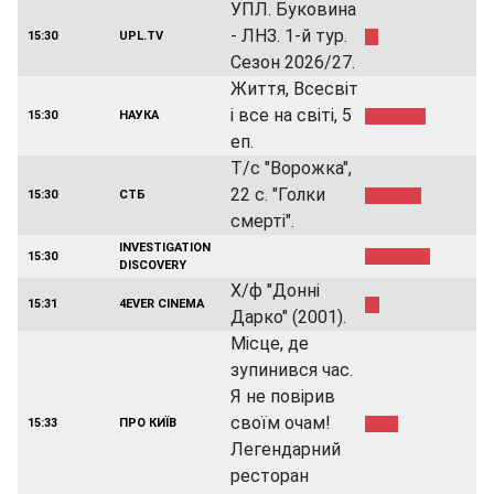
УПЛ. Буковина
- ЛНЗ. 1-й тур.
15:30
UPL.TV
Сезон 2026/27.
Життя, Всесвіт
і все на світі, 5
15:30
НАУКА
еп.
Т/с "Ворожка",
22 с. "Голки
15:30
СТБ
смерті".
INVESTIGATION
15:30
DISCOVERY
Х/ф "Донні
15:31
4EVER CINEMA
Дарко" (2001).
Місце, де
зупинився час.
Я не повірив
своїм очам!
15:33
ПРО КИЇВ
Легендарний
ресторан