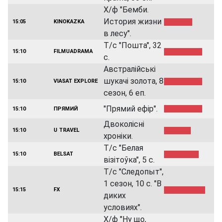
Х/ф "Бемби.
История жизни
15:05
KINOKAZKA
в лесу".
Т/с "Пошта", 32
15:10
FILMUADRAMA
с.
Австралійські
шукачі золота, 8
15:10
VIASAT EXPLORE
сезон, 6 еп.
"Прямий ефір".
15:10
ПРЯМИЙ
Двоколісні
15:10
U TRAVEL
хроніки.
Т/с "Белая
15:10
BELSAT
візітоўка", 5 с.
Т/с "Следопыт",
1 сезон, 10 с. "В
15:15
FX
диких
условиях".
Х/ф "Ну що,