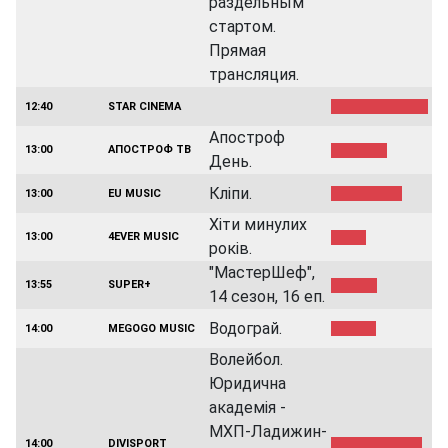
раздельным
стартом.
Прямая
трансляция.
12:40
STAR CINEMA
Апостроф
13:00
АПОСТРОФ ТВ
День.
Кліпи.
13:00
EU MUSIC
Хіти минулих
13:00
4EVER MUSIC
років.
"МастерШеф",
13:55
SUPER+
14 сезон, 16 еп.
Водограй.
14:00
MEGOGO MUSIC
Волейбол.
Юридична
академія -
МХП-Ладижин-
14:00
DIVISPORT