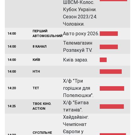
ШВСМ-Колос.
Кубок України.
Сезон 2023/24.
Чоловіки.
ПЕРШИЙ
Авто року 2026.
14:00
АВТОМОБIЛЬНИЙ
Телемагазин
14:00
8 КАНАЛ
Розпакуй TV.
Київ зараз.
14:00
КИЇВ
14:00
НТН
Х/ф "Три
горішки для
14:20
ТЕТ
Попелюшки".
Х/ф "Битва
ТВОЄ КІНО.
14:25
ACTION
титанів".
Хайдайвінг.
Чемпіонат
Європи у
СУСПІЛЬНЕ