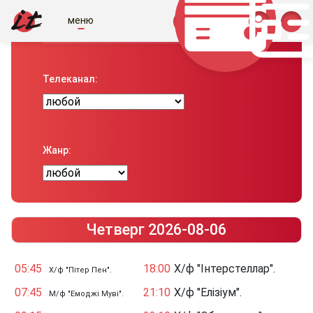
меню
Телепрограма вiд IT
Телеканал:
Жанр:
Четверг 2026-08-06
05:45
18:00
Х/ф "Інтерстеллар".
Х/ф "Пітер Пен".
07:45
21:10
Х/ф "Елізіум".
М/ф "Емоджі Муві".