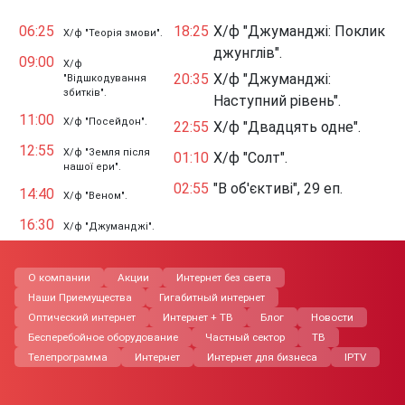
06:25
18:25
Х/ф "Джуманджі: Поклик
Х/ф "Теорія змови".
джунглів".
09:00
Х/ф
20:35
Х/ф "Джуманджі:
"Відшкодування
збитків".
Наступний рівень".
11:00
Х/ф "Посейдон".
22:55
Х/ф "Двадцять одне".
12:55
Х/ф "Земля після
01:10
Х/ф "Солт".
нашої ери".
02:55
"В об'єктиві", 29 еп.
14:40
Х/ф "Веном".
16:30
Х/ф "Джуманджі".
О компании
Акции
Интернет без света
Наши Приемущества
Гигабитный интернет
Оптический интернет
Интернет + ТВ
Блог
Новости
Бесперебойное оборудование
Частный сектор
ТВ
Телепрограмма
Интернет
Интернет для бизнеса
IPTV