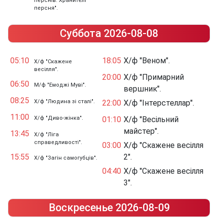
перснів: Хранителі
персня".
Суббота 2026-08-08
05:10
18:05
Х/ф "Веном".
Х/ф "Скажене
весілля".
20:00
Х/ф "Примарний
06:50
М/ф "Емоджі Муві".
вершник".
08:25
Х/ф "Людина зі сталі".
22:00
Х/ф "Інтерстеллар".
11:00
Х/ф "Диво-жінка".
01:10
Х/ф "Весільний
майстер".
13:45
Х/ф "Ліга
справедливості".
03:00
Х/ф "Скажене весілля
15:55
2".
Х/ф "Загін самогубців".
04:40
Х/ф "Скажене весілля
3".
Воскресенье 2026-08-09