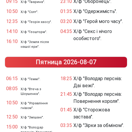
09:15
23:10
Х/ф "Оборонець".
Х/ф "Тварина".
10:50
01:35
Х/ф "Одержимість".
Х/ф "Солт".
12:35
03:20
Х/ф "Герой мого часу".
Х/ф "Теорія хаосу".
14:10
04:35
Х/ф "Секс і нічого
Х/ф "Геошторм".
особистого".
16:10
Х/ф "Земля після
нашої ери".
Пятница 2026-08-07
06:15
18:25
Х/ф "Володар перснів:
Х/ф "Теммі".
Дві вежі".
08:05
Х/ф "Втеча з
21:45
Х/ф "Володар перснів:
Шоушенка".
Повернення короля".
10:50
Х/ф "Управління
гнівом".
01:45
Х/ф "Сторожова
12:50
застава".
Х/ф "Змішані".
03:35
Х/ф "Зірки за обміном".
15:00
Х/ф "Володар