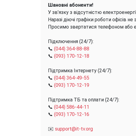
Шановні абоненти!
У зв’язку з відсутністю електроенергі
Наразі діючі графіки роботи офісів не
Просимо звертатися телефоном або
Підключення (24/7):
📞
(044) 364-88-88
📞
(093) 170-12-18
Підтримка Інтернету (24/7):
📞
(044) 364-49-55
📞
(093) 170-12-19
Підтримка ТБ та оплати (24/7):
📞
(044) 586-44-11
📞
(093) 170-12-16
✉️
support@it-tv.org