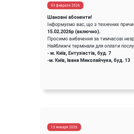
03 февраля 2026
Шановні абоненти!
Інформуємо вас, що з технічних причи
15.02.2026р (включно).
Просимо вибачення за тимчасові незр
Найближчі термінали для оплати посл
- м. Київ, Ентузіастів, буд. 7
-м. Київ, Івана Миколайчука, буд. 13
13 января 2026