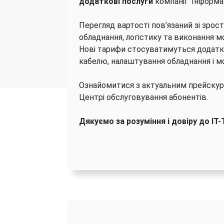
додаткові послуги
компанії "Інформац
Перегляд вартості пов’язаний зі зрос
обладнання, логістику та виконання м
Нові тарифи стосуватимуться додатк
кабелю, налаштування обладнання і м
Ознайомитися з актуальним прейскура
Центрі обслуговування абонентів.
Дякуємо за розуміння і довіру до IT-