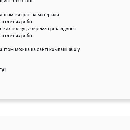
ійні технології".
танням витрат на матеріали,
онтажних робіт.
ових послуг, зокрема прокладання
онтажних робіт.
нтом можна на сайті компанії або у
TV!