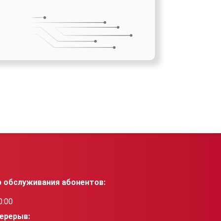
р обслуживания абонентов:
0:00
ерерыв: