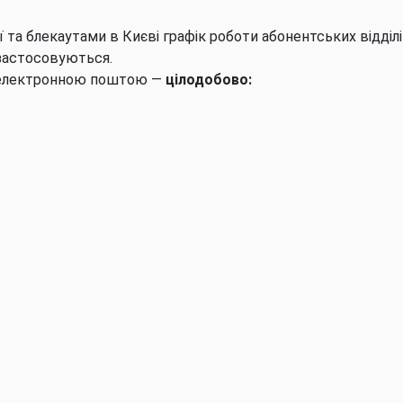
ї та блекаутами в Києві графік роботи абонентських відділ
 застосовуються.
 електронною поштою —
цілодобово: