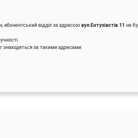
н, абонентський відділ за адресою
вул.Ентузіастів 11
не б
учності.
уг знаходяться за такими адресами: