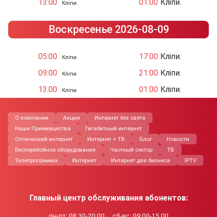
13:00
01:00
Кліпи.
Кліпи.
Воскресенье 2026-08-09
05:00
17:00
Кліпи.
Кліпи.
09:00
21:00
Кліпи.
Кліпи.
13:00
01:00
Кліпи.
Кліпи.
О компании
Акции
Интернет без света
Наши Приемущества
Гигабитный интернет
Оптический интернет
Интернет + ТВ
Блог
Новости
Бесперебойное оборудование
Частный сектор
ТВ
Телепрограмма
Интернет
Интернет для бизнеса
IPTV
Главный центр обслуживания абонентов:
пн-пт: 08:30-20:00
сб-вс: 09:00-15:00