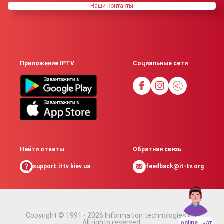
Наши контакты
Приложение IPTV
Социальные сети
Найти ответы
Обратная связь
support.ittv.kiev.ua
feedback@it-tv.org
Copyright © 1991 - 2026 Information technologies ltd.
All rights reserved.
online
- чат