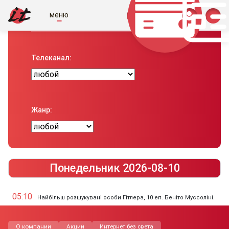
меню
Телепрограма вiд IT
Телеканал:
Жанр:
Понедельник 2026-08-10
05:10
Найбільш розшукувані особи Гітлера, 10 еп. Беніто Муссоліні.
О компании
Акции
Интернет без света