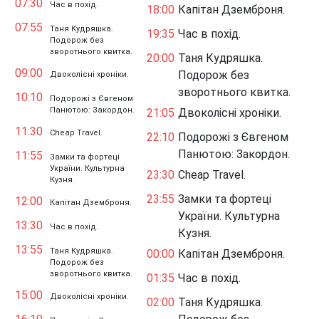
07:30
Час в похід.
18:00
Капітан Дземброня.
07:55
Таня Кудряшка.
19:35
Час в похід.
Подорож без
зворотнього квитка.
20:00
Таня Кудряшка.
09:00
Подорож без
Двоколісні хроніки.
зворотнього квитка.
10:10
Подорожі з Євгеном
Панютою: Закордон.
21:05
Двоколісні хроніки.
11:30
Cheap Travel.
22:10
Подорожі з Євгеном
Панютою: Закордон.
11:55
Замки та фортеці
України. Культурна
23:30
Cheap Travel.
Кузня.
23:55
Замки та фортеці
12:00
Капітан Дземброня.
України. Культурна
13:30
Час в похід.
Кузня.
13:55
Таня Кудряшка.
00:00
Капітан Дземброня.
Подорож без
зворотнього квитка.
01:35
Час в похід.
15:00
Двоколісні хроніки.
02:00
Таня Кудряшка.