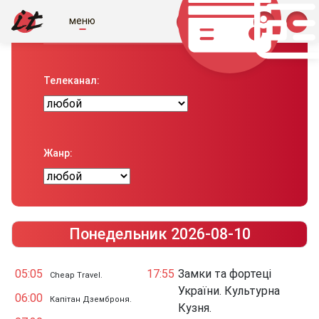
меню
Телепрограма вiд IT
Телеканал:
Жанр:
Понедельник 2026-08-10
05:05
17:55
Замки та фортеці
Cheap Travel.
України. Культурна
06:00
Капітан Дземброня.
Кузня.