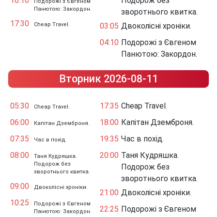
16:10
Подорож без
Подорожі з Євгеном
Панютою: Закордон.
зворотнього квитка.
17:30
Cheap Travel.
03:05
Двоколісні хроніки.
04:10
Подорожі з Євгеном
Панютою: Закордон.
Вторник 2026-08-11
05:30
17:35
Cheap Travel.
Cheap Travel.
06:00
18:00
Капітан Дземброня.
Капітан Дземброня.
07:35
19:35
Час в похід.
Час в похід.
08:00
20:00
Таня Кудряшка.
Таня Кудряшка.
Подорож без
Подорож без
зворотнього квитка.
зворотнього квитка.
09:00
Двоколісні хроніки.
21:00
Двоколісні хроніки.
10:25
Подорожі з Євгеном
22:25
Подорожі з Євгеном
Панютою: Закордон.