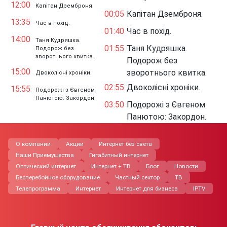
12:00
Капітан Дземброня.
00:05
Капітан Дземброня.
13:35
Час в похід.
01:40
Час в похід.
14:00
Таня Кудряшка.
01:55
Таня Кудряшка.
Подорож без
зворотнього квитка.
Подорож без
15:00
зворотнього квитка.
Двоколісні хроніки.
02:55
Двоколісні хроніки.
15:55
Подорожі з Євгеном
Панютою: Закордон.
03:50
Подорожі з Євгеном
Панютою: Закордон.
О компании
Акции
Интернет без света
Наши Приемущества
Гигабитный интернет
Оптический интернет
Интернет + ТВ
Блог
Новости
Бесперебойное оборудование
Частный сектор
ТВ
Телепрограмма
Интернет
Интернет для бизнеса
IPTV