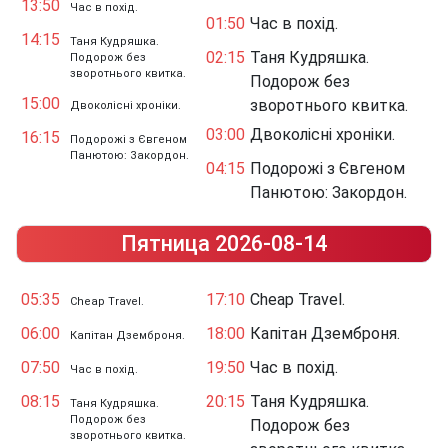
13:50
Час в похід.
01:50
Час в похід.
14:15
Таня Кудряшка.
02:15
Таня Кудряшка.
Подорож без
зворотнього квитка.
Подорож без
15:00
зворотнього квитка.
Двоколісні хроніки.
03:00
Двоколісні хроніки.
16:15
Подорожі з Євгеном
Панютою: Закордон.
04:15
Подорожі з Євгеном
Панютою: Закордон.
Пятница 2026-08-14
05:35
17:10
Cheap Travel.
Cheap Travel.
06:00
18:00
Капітан Дземброня.
Капітан Дземброня.
07:50
19:50
Час в похід.
Час в похід.
08:15
20:15
Таня Кудряшка.
Таня Кудряшка.
Подорож без
Подорож без
зворотнього квитка.