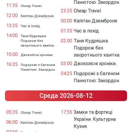
Панютою: Закордон.
11:35
Cheap Travel.
23:35
Cheap Travel.
12:00
Капітан Дземброня.
00:00
Капітан Дземброня.
13:35
Час в похід.
01:35
Час в похід.
14:00
Таня Кудряшка.
02:00
Таня Кудряшка.
Подорож без
зворотнього квитка.
Подорож без
15:00
зворотнього квитка.
Двоколісні хроніки.
03:00
Двоколісні хроніки.
16:25
Подорожі з Євгеном
Панютою: Закордон.
04:25
Подорожі з Євгеном
Панютою: Закордон.
Среда 2026-08-12
05:35
17:55
Замки та фортеці
Cheap Travel.
України. Культурна
06:00
Капітан Дземброня.
Кузня.