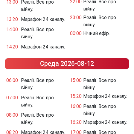
22:00
Реалії. Все про
13:00
Реалії. Все про
війну.
війну.
23:00
Реалії. Все про
13:20
Марафон 24 каналу.
війну.
14:00
Реалії. Все про
00:00
Нічний ефір.
війну.
14:20
Марафон 24 каналу.
Среда 2026-08-12
06:00
Реалії. Все про
15:00
Реалії. Все про
війну.
війну.
15:20
Марафон 24 каналу.
07:00
Реалії. Все про
війну.
16:00
Реалії. Все про
війну.
08:00
Реалії. Все про
війну.
16:20
Марафон 24 каналу.
08:20
Марафон 24 каналу.
17:00
Реалії. Все про