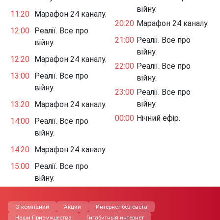
війну.
11:20
Марафон 24 каналу.
20:20
Марафон 24 каналу.
12:00
Реалії. Все про
21:00
Реалії. Все про
війну.
війну.
12:20
Марафон 24 каналу.
22:00
Реалії. Все про
13:00
Реалії. Все про
війну.
війну.
23:00
Реалії. Все про
війну.
13:20
Марафон 24 каналу.
00:00
Нічний ефір.
14:00
Реалії. Все про
війну.
14:20
Марафон 24 каналу.
15:00
Реалії. Все про
війну.
О компании
Акции
Интернет без света
Наши Приемущества
Гигабитный интернет