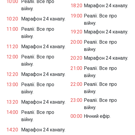
10:00
Реалії. Все про
18:20
Марафон 24 каналу.
війну.
19:00
Реалії. Все про
10:20
Марафон 24 каналу.
війну.
11:00
Реалії. Все про
19:20
Марафон 24 каналу.
війну.
20:00
Реалії. Все про
11:20
Марафон 24 каналу.
війну.
12:00
Реалії. Все про
20:20
Марафон 24 каналу.
війну.
21:00
Реалії. Все про
12:20
Марафон 24 каналу.
війну.
22:00
Реалії. Все про
13:00
Реалії. Все про
війну.
війну.
23:00
Реалії. Все про
13:20
Марафон 24 каналу.
війну.
14:00
Реалії. Все про
00:00
Нічний ефір.
війну.
14:20
Марафон 24 каналу.