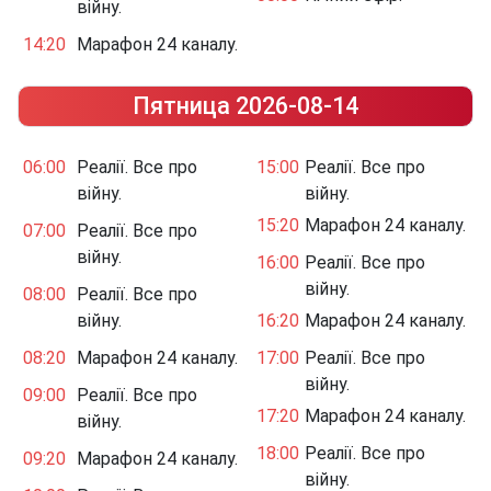
війну.
14:20
Марафон 24 каналу.
Пятница 2026-08-14
06:00
Реалії. Все про
15:00
Реалії. Все про
війну.
війну.
15:20
Марафон 24 каналу.
07:00
Реалії. Все про
війну.
16:00
Реалії. Все про
війну.
08:00
Реалії. Все про
війну.
16:20
Марафон 24 каналу.
08:20
Марафон 24 каналу.
17:00
Реалії. Все про
війну.
09:00
Реалії. Все про
17:20
Марафон 24 каналу.
війну.
18:00
Реалії. Все про
09:20
Марафон 24 каналу.
війну.