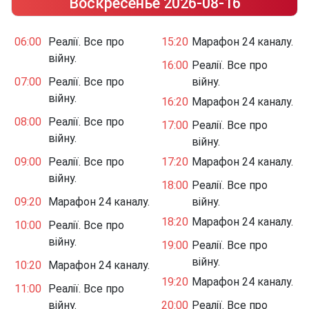
Воскресенье 2026-08-16
06:00
Реалії. Все про
15:20
Марафон 24 каналу.
війну.
16:00
Реалії. Все про
07:00
Реалії. Все про
війну.
війну.
16:20
Марафон 24 каналу.
08:00
Реалії. Все про
17:00
Реалії. Все про
війну.
війну.
09:00
Реалії. Все про
17:20
Марафон 24 каналу.
війну.
18:00
Реалії. Все про
09:20
Марафон 24 каналу.
війну.
18:20
Марафон 24 каналу.
10:00
Реалії. Все про
війну.
19:00
Реалії. Все про
війну.
10:20
Марафон 24 каналу.
19:20
Марафон 24 каналу.
11:00
Реалії. Все про
війну.
20:00
Реалії. Все про