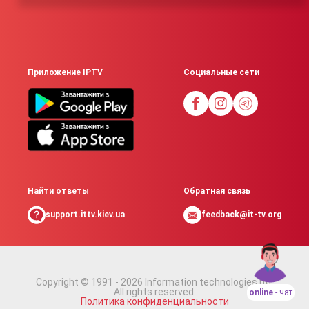
Приложение IPTV
Социальные сети
Найти ответы
Обратная связь
support.ittv.kiev.ua
feedback@it-tv.org
Copyright © 1991 - 2026 Information technologies ltd.
All rights reserved.
online
- чат
Политика конфиденциальности