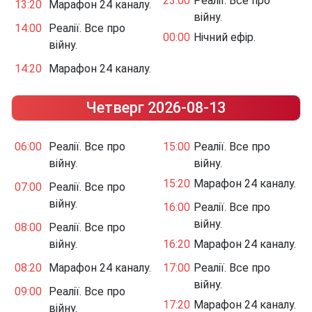
23:00
Реалії. Все про
13:20
Марафон 24 каналу.
війну.
14:00
Реалії. Все про
00:00
Нічний ефір.
війну.
14:20
Марафон 24 каналу.
Четверг 2026-08-13
06:00
Реалії. Все про
15:00
Реалії. Все про
війну.
війну.
15:20
Марафон 24 каналу.
07:00
Реалії. Все про
війну.
16:00
Реалії. Все про
війну.
08:00
Реалії. Все про
війну.
16:20
Марафон 24 каналу.
08:20
Марафон 24 каналу.
17:00
Реалії. Все про
війну.
09:00
Реалії. Все про
17:20
Марафон 24 каналу.
війну.