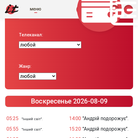
меню
Телепрограма вiд IT
Телеканал:
Жанр:
Воскресенье 2026-08-09
05:25
14:00
"Андрій подорожує".
"Інший світ".
05:55
15:20
"Андрій подорожує".
"Інший світ".