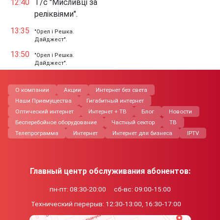
12:40
Т/с "Мисливці за
реліквіями".
13:35
"Орел і Решка.
Дайджест".
13:50
"Орел і Решка.
Дайджест".
О компании
Акции
Интернет без света
Наши Приемущества
Гигабитный интернет
Оптический интернет
Интернет + ТВ
Блог
Новости
Бесперебойное оборудование
Частный сектор
ТВ
Телепрограмма
Интернет
Интернет для бизнеса
IPTV
Главный центр обслуживания абонентов:
пн-пт: 08:30-20:00
сб-вс: 09:00-15:00
Технический перерыв:
12:30-13:00, 16:30-17:00