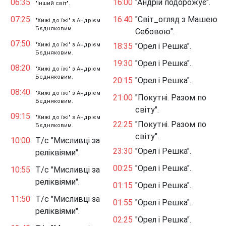
06:35
16:00
"Андрій подорожує".
"Інший світ".
07:25
16:40
"Світ_огляд з Машею
"Хижі до їжі" з Андрієм
Бєдняковим.
Себовою".
07:50
"Хижі до їжі" з Андрієм
18:35
"Орел і Решка".
Бєдняковим.
19:30
"Орел і Решка".
08:20
"Хижі до їжі" з Андрієм
Бєдняковим.
20:15
"Орел і Решка".
08:40
"Хижі до їжі" з Андрієм
21:00
"Покутні. Разом по
Бєдняковим.
світу".
09:15
"Хижі до їжі" з Андрієм
22:25
"Покутні. Разом по
Бєдняковим.
світу".
10:00
Т/с "Мисливці за
23:30
"Орел і Решка".
реліквіями".
00:25
"Орел і Решка".
10:55
Т/с "Мисливці за
реліквіями".
01:15
"Орел і Решка".
11:50
Т/с "Мисливці за
01:55
"Орел і Решка".
реліквіями".
02:25
"Орел і Решка".