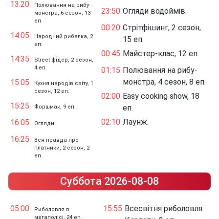
13:20
Полювання на рибу-
23:50
Огляди водоймів.
монстра, 6 сезон, 13
еп.
00:20
Стрітфішинг, 2 сезон,
14:05
Народний рибалка, 2
15 еп.
еп.
00:45
Майстер-клас, 12 еп.
14:35
Street фідер, 2 сезон,
4 еп.
01:15
Полювання на рибу-
монстра, 4 сезон, 8 еп.
15:05
Кухня народів світу, 1
сезон, 12 еп.
02:00
Easy cooking show, 18
15:25
еп.
Форшмак, 9 еп.
02:10
Лаунж.
16:05
Огляди.
16:25
Вся правда про
платники, 2 сезон, 2
еп.
Суббота 2026-08-08
05:00
15:55
Всесвітня риболовля.
Риболовля в
мегаполісі, 24 еп.