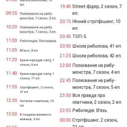
Школа риболова, 16
еп.
19:40
Street фідер, 2 сезон, 7
09:35
еп.
Полювання на рибу-
монстра, 7 сезон, 2 еп.
20:15
Нічний стрітфішинг, 10
10:20
Полювання на рибу-
еп.
монстра, 7 сезон, 3 еп.
20:45
ТОП-5.
11:00
Рибопедія. Плоскирка.
20:50
Школа риболова, 41 еп.
11:05
М'ясо, 8 еп.
21:25
Школа риболова, 42 еп.
11:20
Кухня народів світу, 1
22:00
Полювання на рибу-
сезон, 6 еп.
монстра, 7 сезон, 4 еп.
11:40
Кухня народів світу, 1
сезон, 11 еп.
22:45
Полювання на рибу-
11:55
монстра, 7 сезон, 5 еп.
Стрітфішинг, 2 сезон,
21 еп.
23:30
Вся правда про
12:30
Нотатки чемпіона, 13
платники, 2 сезон, 2 еп.
еп.
23:55
Рибопедія. В'язь.
13:00
В пошуках великого
хижака, 3 еп.
00:00
Стрітфішинг, 2 сезон,
22 еп.