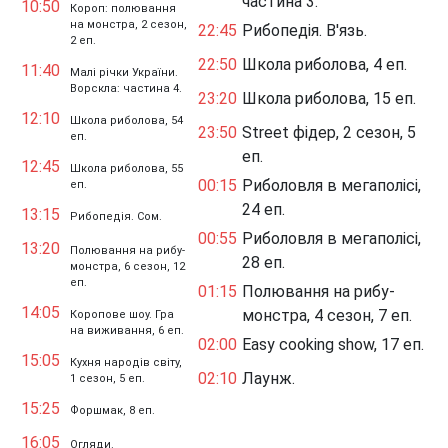
частина 3.
10:50
Короп: полювання
на монстра, 2 сезон,
22:45
Рибопедія. В'язь.
2 еп.
22:50
Школа риболова, 4 еп.
11:40
Малі річки України.
Ворскла: частина 4.
23:20
Школа риболова, 15 еп.
12:10
Школа риболова, 54
23:50
Street фідер, 2 сезон, 5
еп.
еп.
12:45
Школа риболова, 55
00:15
Риболовля в мегаполісі,
еп.
24 еп.
13:15
Рибопедія. Сом.
00:55
Риболовля в мегаполісі,
13:20
Полювання на рибу-
28 еп.
монстра, 6 сезон, 12
еп.
01:15
Полювання на рибу-
14:05
монстра, 4 сезон, 7 еп.
Коропове шоу. Гра
на виживання, 6 еп.
02:00
Easy cooking show, 17 еп.
15:05
Кухня народів світу,
02:10
Лаунж.
1 сезон, 5 еп.
15:25
Форшмак, 8 еп.
16:05
Огляди.