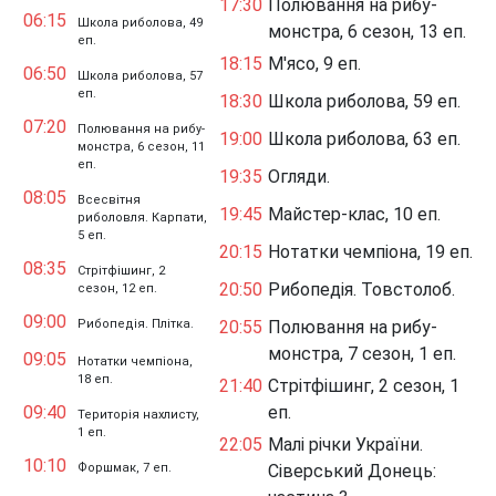
17:30
Полювання на рибу-
06:15
Школа риболова, 49
монстра, 6 сезон, 13 еп.
еп.
18:15
М'ясо, 9 еп.
06:50
Школа риболова, 57
еп.
18:30
Школа риболова, 59 еп.
07:20
Полювання на рибу-
19:00
Школа риболова, 63 еп.
монстра, 6 сезон, 11
еп.
19:35
Огляди.
08:05
Всесвітня
19:45
Майстер-клас, 10 еп.
риболовля. Карпати,
5 еп.
20:15
Нотатки чемпіона, 19 еп.
08:35
Стрітфішинг, 2
20:50
Рибопедія. Товстолоб.
сезон, 12 еп.
09:00
Рибопедія. Плітка.
20:55
Полювання на рибу-
монстра, 7 сезон, 1 еп.
09:05
Нотатки чемпіона,
18 еп.
21:40
Стрітфішинг, 2 сезон, 1
09:40
еп.
Територія нахлисту,
1 еп.
22:05
Малі річки України.
10:10
Форшмак, 7 еп.
Сіверський Донець: