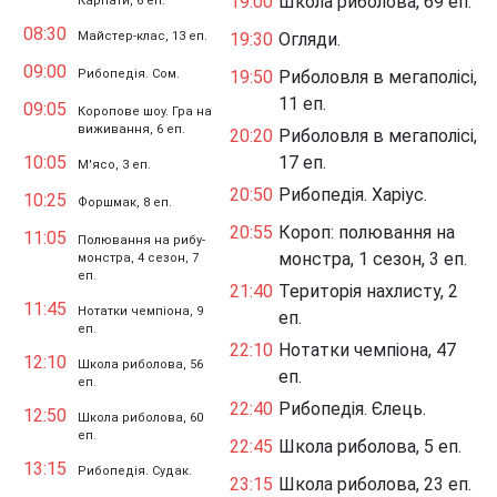
19:00
Школа риболова, 69 еп.
Карпати, 6 еп.
08:30
Майстер-клас, 13 еп.
19:30
Огляди.
09:00
Рибопедія. Сом.
19:50
Риболовля в мегаполісі,
11 еп.
09:05
Коропове шоу. Гра на
виживання, 6 еп.
20:20
Риболовля в мегаполісі,
10:05
17 еп.
М'ясо, 3 еп.
20:50
Рибопедія. Харіус.
10:25
Форшмак, 8 еп.
20:55
Короп: полювання на
11:05
Полювання на рибу-
монстра, 1 сезон, 3 еп.
монстра, 4 сезон, 7
еп.
21:40
Територія нахлисту, 2
11:45
Нотатки чемпіона, 9
еп.
еп.
22:10
Нотатки чемпіона, 47
12:10
Школа риболова, 56
еп.
еп.
22:40
Рибопедія. Єлець.
12:50
Школа риболова, 60
еп.
22:45
Школа риболова, 5 еп.
13:15
Рибопедія. Судак.
23:15
Школа риболова, 23 еп.