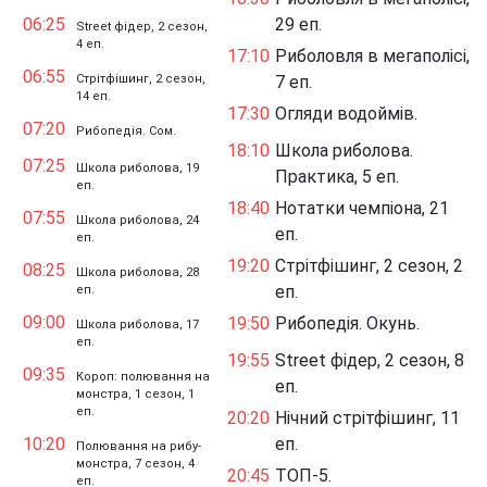
06:25
29 еп.
Street фідер, 2 сезон,
4 еп.
17:10
Риболовля в мегаполісі,
06:55
Стрітфішинг, 2 сезон,
7 еп.
14 еп.
17:30
Огляди водоймів.
07:20
Рибопедія. Сом.
18:10
Школа риболова.
07:25
Школа риболова, 19
Практика, 5 еп.
еп.
18:40
Нотатки чемпіона, 21
07:55
Школа риболова, 24
еп.
еп.
19:20
Стрітфішинг, 2 сезон, 2
08:25
Школа риболова, 28
еп.
еп.
09:00
19:50
Рибопедія. Окунь.
Школа риболова, 17
еп.
19:55
Street фідер, 2 сезон, 8
09:35
Короп: полювання на
еп.
монстра, 1 сезон, 1
еп.
20:20
Нічний стрітфішинг, 11
10:20
еп.
Полювання на рибу-
монстра, 7 сезон, 4
20:45
ТОП-5.
еп.