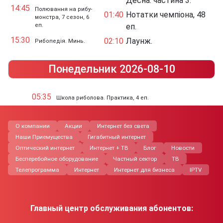
Десна: частина 3.
14:45
Полювання на рибу-
01:40
Нотатки чемпіона, 48
монстра, 7 сезон, 6
еп.
еп.
15:30
02:10
Лаунж.
Рибопедія. Минь.
Понедельник 2026-08-10
05:35
Школа риболова. Практика, 4 еп.
О компании
Акции
Интернет без света
Наши Приемущества
Гигабитный интернет
Оптический интернет
Интернет + ТВ
Блог
Новости
Бесперебойное оборудование
Частный сектор
ТВ
Телепрограмма
Интернет
Интернет для бизнеса
IPTV
Главный центр обслуживания абонентов: