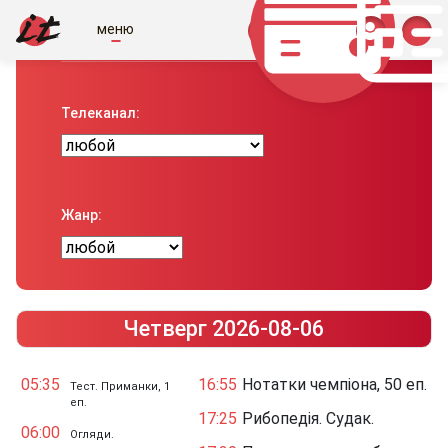
меню
Телепрограма вiд IT
Телеканал:
Жанр:
Четверг 2026-08-06
05:35
16:55
Нотатки чемпіона, 50 еп.
Тест. Приманки, 1
еп.
17:25
Рибопедія. Судак.
06:00
Огляди.