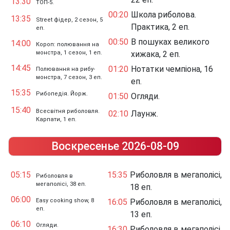
13:30
ТОП-5.
00:20
Школа риболова.
13:35
Street фідер, 2 сезон, 5
Практика, 2 еп.
еп.
00:50
В пошуках великого
14:00
Короп: полювання на
монстра, 1 сезон, 1 еп.
хижака, 2 еп.
14:45
01:20
Нотатки чемпіона, 16
Полювання на рибу-
монстра, 7 сезон, 3 еп.
еп.
15:35
Рибопедія. Йорж.
01:50
Огляди.
15:40
Всесвітня риболовля.
02:10
Лаунж.
Карпати, 1 еп.
Воскресенье 2026-08-09
05:15
15:35
Риболовля в мегаполісі,
Риболовля в
мегаполісі, 38 еп.
18 еп.
06:00
Easy cooking show, 8
16:05
Риболовля в мегаполісі,
еп.
13 еп.
06:10
Огляди.
16:30
Риболовля в мегаполісі,