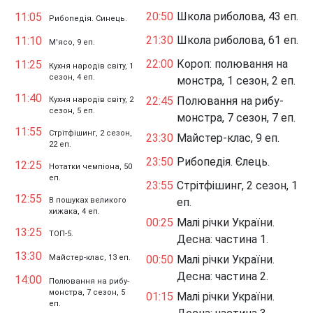
20:50
Школа риболова, 43 еп.
11:05
Рибопедія. Синець.
21:30
Школа риболова, 61 еп.
11:10
М'ясо, 9 еп.
22:00
Короп: полювання на
11:25
Кухня народів світу, 1
сезон, 4 еп.
монстра, 1 сезон, 2 еп.
11:40
22:45
Полювання на рибу-
Кухня народів світу, 2
сезон, 5 еп.
монстра, 7 сезон, 7 еп.
11:55
Стрітфішинг, 2 сезон,
23:30
Майстер-клас, 9 еп.
22 еп.
23:50
Рибопедія. Єлець.
12:25
Нотатки чемпіона, 50
еп.
23:55
Стрітфішинг, 2 сезон, 1
12:55
В пошуках великого
еп.
хижака, 4 еп.
00:25
Малі річки України.
13:25
ТОП-5.
Десна: частина 1.
13:30
Майстер-клас, 13 еп.
00:50
Малі річки України.
Десна: частина 2.
14:00
Полювання на рибу-
монстра, 7 сезон, 5
01:15
Малі річки України.
еп.