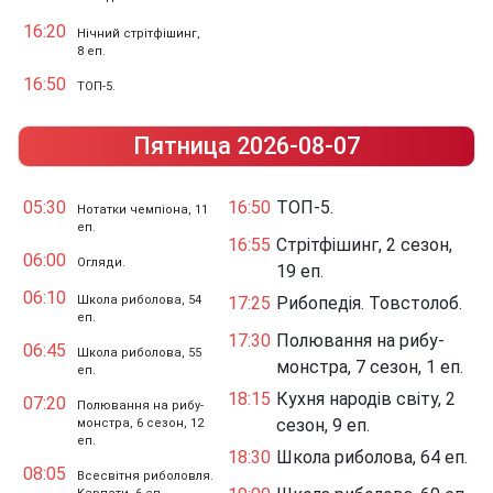
16:20
Нічний стрітфішинг,
8 еп.
16:50
ТОП-5.
Пятница 2026-08-07
05:30
16:50
ТОП-5.
Нотатки чемпіона, 11
еп.
16:55
Стрітфішинг, 2 сезон,
06:00
Огляди.
19 еп.
06:10
Школа риболова, 54
17:25
Рибопедія. Товстолоб.
еп.
17:30
Полювання на рибу-
06:45
Школа риболова, 55
монстра, 7 сезон, 1 еп.
еп.
18:15
Кухня народів світу, 2
07:20
Полювання на рибу-
сезон, 9 еп.
монстра, 6 сезон, 12
еп.
18:30
Школа риболова, 64 еп.
08:05
Всесвітня риболовля.