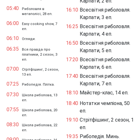
Карпати, 2 еп.
05:40
Риболовля в
16:10
Всесвітня риболовля.
мегаполісі, 28 еп.
Карпати, 3 еп.
06:00
Easy cooking show, 7
16:25
Всесвітня риболовля.
еп.
Карпати, 4 еп.
06:10
Огляди.
16:50
Всесвітня риболовля.
06:35
Вся правда про
Карпати, 5 еп.
платники, 2 сезон, 3
17:20
Всесвітня риболовля.
еп.
Карпати, 6 еп.
07:00
Стрітфішинг, 2 сезон,
13 еп.
17:40
Всесвітня риболовля.
Карпати, 7 еп.
07:25
Рибопедія. Плітка.
18:10
Майстер-клас, 14 еп.
07:30
Школа риболова, 13
еп.
18:40
Нотатки чемпіона, 50
07:55
еп.
Школа риболова, 20
еп.
19:10
Стрітфішинг, 2 сезон, 1
08:30
Школа риболова, 22
еп.
еп.
19:35
Рибопедія. Минь.
09:00