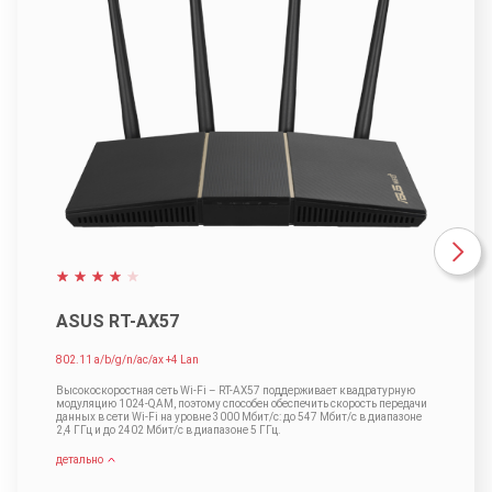
ASUS RT-AX57
802.11 a/b/g/n/ac/ax +4 Lan
Высокоскоростная сеть Wi-Fi – RT-AX57 поддерживает квадратурную
модуляцию 1024-QAM, поэтому способен обеспечить скорость передачи
данных в сети Wi-Fi на уровне 3000 Мбит/с: до 547 Мбит/с в диапазоне
2,4 ГГц и до 2402 Мбит/с в диапазоне 5 ГГц.
детально