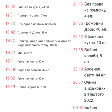
21:13
Без права
12:03
Військова кухня, 24 еп.
на помилку,
12:31
4 еп.
Повітряні воїни, 7 еп.
21:36
Громовий
13:23
Без права на помилку, 6 еп.
Дрон, 40 еп.
13:42
Громовий Дрон, 39 еп.
22:13
Військова
14:22
Байкер - надання допомоги в умовах
кухня, 10 еп.
надзвичайного стану, 10 еп.
22:35
Бойові
14:27
Ми - піхота.
кораблі, 8
15:11
еп.
Арсенал світу, 40 еп.
23:19
Арсенал
15:28
Зброя перемоги, 42 еп.
світу, 44 еп.
16:02
Арсенал світу, 42 еп.
23:37
Очима
16:19
Бойові кораблі, 7 еп.
військових.
24 лютого
2022.
00:03
Бойові