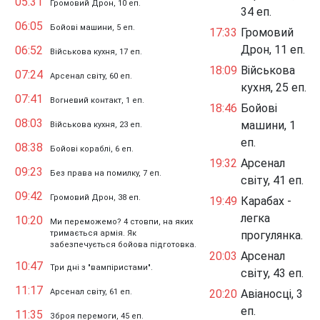
05:31
Громовий Дрон, 10 еп.
34 еп.
06:05
Бойові машини, 5 еп.
17:33
Громовий
Дрон, 11 еп.
06:52
Військова кухня, 17 еп.
18:09
Військова
07:24
Арсенал світу, 60 еп.
кухня, 25 еп.
07:41
Вогневий контакт, 1 еп.
18:46
Бойові
08:03
машини, 1
Військова кухня, 23 еп.
еп.
08:38
Бойові кораблі, 6 еп.
19:32
Арсенал
09:23
Без права на помилку, 7 еп.
світу, 41 еп.
09:42
Громовий Дрон, 38 еп.
19:49
Карабах -
легка
10:20
Ми переможемо? 4 стовпи, на яких
тримається армія. Як
прогулянка.
забезпечується бойова підготовка.
20:03
Арсенал
10:47
Три дні з "вампіристами".
світу, 43 еп.
11:17
Арсенал світу, 61 еп.
20:20
Авіаносці, 3
еп.
11:35
Зброя перемоги, 45 еп.