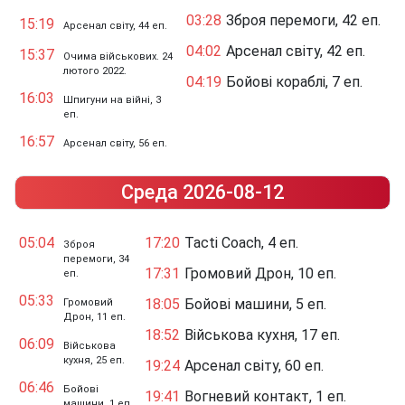
03:28
Зброя перемоги, 42 еп.
15:19
Арсенал світу, 44 еп.
04:02
Арсенал світу, 42 еп.
15:37
Очима військових. 24
лютого 2022.
04:19
Бойові кораблі, 7 еп.
16:03
Шпигуни на війні, 3
еп.
16:57
Арсенал світу, 56 еп.
Среда 2026-08-12
05:04
17:20
Tacti Coach, 4 еп.
Зброя
перемоги, 34
17:31
Громовий Дрон, 10 еп.
еп.
05:33
18:05
Бойові машини, 5 еп.
Громовий
Дрон, 11 еп.
18:52
Військова кухня, 17 еп.
06:09
Військова
кухня, 25 еп.
19:24
Арсенал світу, 60 еп.
06:46
Бойові
19:41
Вогневий контакт, 1 еп.
машини, 1 еп.