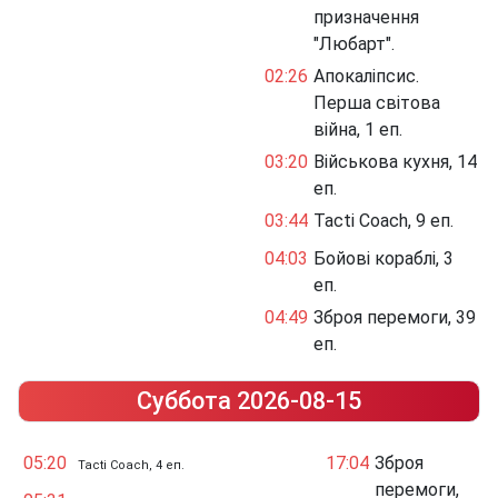
призначення
"Любарт".
02:26
Апокаліпсис.
Перша світова
війна, 1 еп.
03:20
Військова кухня, 14
еп.
03:44
Tacti Coach, 9 еп.
04:03
Бойові кораблі, 3
еп.
04:49
Зброя перемоги, 39
еп.
Суббота 2026-08-15
05:20
17:04
Зброя
Tacti Coach, 4 еп.
перемоги,