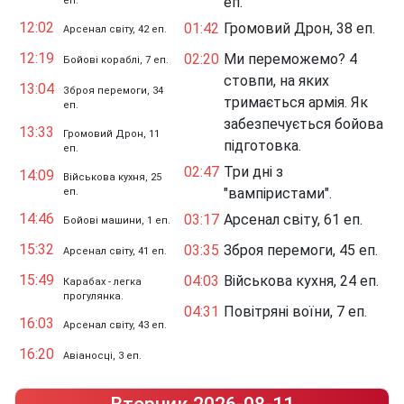
еп.
еп.
12:02
01:42
Громовий Дрон, 38 еп.
Арсенал світу, 42 еп.
12:19
02:20
Ми переможемо? 4
Бойові кораблі, 7 еп.
стовпи, на яких
13:04
Зброя перемоги, 34
тримається армія. Як
еп.
забезпечується бойова
13:33
Громовий Дрон, 11
підготовка.
еп.
02:47
Три дні з
14:09
Військова кухня, 25
"вампіристами".
еп.
14:46
03:17
Арсенал світу, 61 еп.
Бойові машини, 1 еп.
15:32
03:35
Зброя перемоги, 45 еп.
Арсенал світу, 41 еп.
15:49
04:03
Військова кухня, 24 еп.
Карабах - легка
прогулянка.
04:31
Повітряні воїни, 7 еп.
16:03
Арсенал світу, 43 еп.
16:20
Авіаносці, 3 еп.