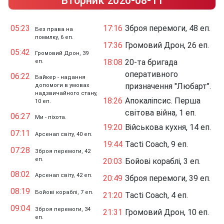
Вторник 2026-08-11
05:23
17:16
Зброя перемоги, 48 еп.
Без права на
помилку, 6 еп.
17:36
Громовий Дрон, 26 еп.
05:42
Громовий Дрон, 39
18:08
20-та бригада
еп.
оперативного
06:22
Байкер - надання
призначення "Любарт".
допомоги в умовах
надзвичайного стану,
18:26
Апокаліпсис. Перша
10 еп.
світова війна, 1 еп.
06:27
Ми - піхота.
19:20
Військова кухня, 14 еп.
07:11
Арсенал світу, 40 еп.
19:44
Tacti Coach, 9 еп.
07:28
Зброя перемоги, 42
еп.
20:03
Бойові кораблі, 3 еп.
08:02
Арсенал світу, 42 еп.
20:49
Зброя перемоги, 39 еп.
08:19
Бойові кораблі, 7 еп.
21:20
Tacti Coach, 4 еп.
09:04
Зброя перемоги, 34
21:31
Громовий Дрон, 10 еп.
еп.