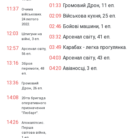
01:33
Громовий Дрон, 11 еп.
11:37
Очима
військових.
02:09
Військова кухня, 25 еп.
24 лютого
2022.
02:46
Бойові машини, 1 еп.
12:03
Шпигуни на
03:32
Арсенал світу, 41 еп.
війні, 3 еп.
03:49
Карабах - легка прогулянка.
12:57
Арсенал світу,
56 еп.
04:03
Арсенал світу, 43 еп.
13:16
Зброя
04:20
Авіаносці, 3 еп.
перемоги, 48
еп.
13:36
Громовий
Дрон, 26 еп.
14:08
20-та бригада
оперативного
призначення
"Любарт".
14:26
Апокаліпсис.
Перша
світова війна,
1 еп.