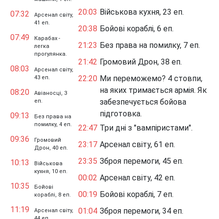
20:03
Військова кухня, 23 еп.
07:32
Арсенал світу,
41 еп.
20:38
Бойові кораблі, 6 еп.
07:49
Карабах -
21:23
Без права на помилку, 7 еп.
легка
прогулянка.
21:42
Громовий Дрон, 38 еп.
08:03
Арсенал світу,
22:20
Ми переможемо? 4 стовпи,
43 еп.
на яких тримається армія. Як
08:20
Авіаносці, 3
забезпечується бойова
еп.
підготовка.
09:13
Без права на
помилку, 4 еп.
22:47
Три дні з "вампіристами".
09:36
Громовий
23:17
Арсенал світу, 61 еп.
Дрон, 40 еп.
23:35
Зброя перемоги, 45 еп.
10:13
Військова
кухня, 10 еп.
00:02
Арсенал світу, 42 еп.
10:35
Бойові
00:19
Бойові кораблі, 7 еп.
кораблі, 8 еп.
11:19
01:04
Зброя перемоги, 34 еп.
Арсенал світу,
44 еп.