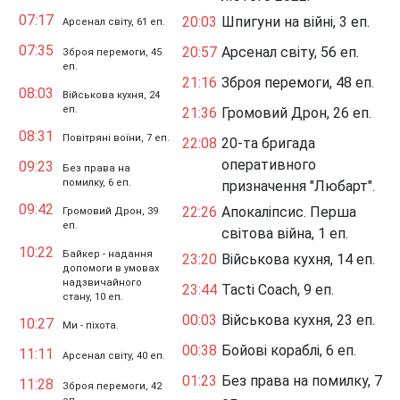
07:17
20:03
Шпигуни на війні, 3 еп.
Арсенал світу, 61 еп.
07:35
20:57
Арсенал світу, 56 еп.
Зброя перемоги, 45
еп.
21:16
Зброя перемоги, 48 еп.
08:03
Військова кухня, 24
еп.
21:36
Громовий Дрон, 26 еп.
08:31
Повітряні воїни, 7 еп.
22:08
20-та бригада
оперативного
09:23
Без права на
помилку, 6 еп.
призначення "Любарт".
09:42
22:26
Апокаліпсис. Перша
Громовий Дрон, 39
еп.
світова війна, 1 еп.
10:22
Байкер - надання
23:20
Військова кухня, 14 еп.
допомоги в умовах
надзвичайного
23:44
Tacti Coach, 9 еп.
стану, 10 еп.
00:03
Військова кухня, 23 еп.
10:27
Ми - піхота.
00:38
Бойові кораблі, 6 еп.
11:11
Арсенал світу, 40 еп.
01:23
Без права на помилку, 7
11:28
Зброя перемоги, 42