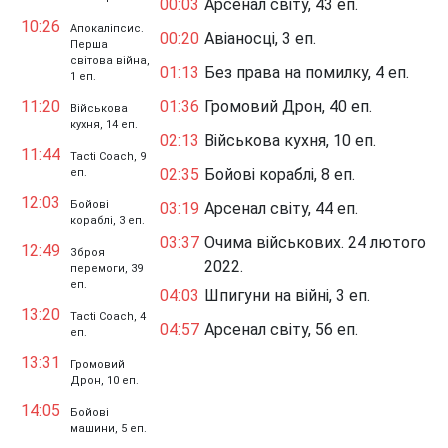
00:03
Арсенал світу, 43 еп.
10:26
Апокаліпсис.
00:20
Авіаносці, 3 еп.
Перша
світова війна,
01:13
Без права на помилку, 4 еп.
1 еп.
11:20
01:36
Громовий Дрон, 40 еп.
Військова
кухня, 14 еп.
02:13
Військова кухня, 10 еп.
11:44
Tacti Coach, 9
02:35
Бойові кораблі, 8 еп.
еп.
12:03
Бойові
03:19
Арсенал світу, 44 еп.
кораблі, 3 еп.
03:37
Очима військових. 24 лютого
12:49
Зброя
2022.
перемоги, 39
еп.
04:03
Шпигуни на війні, 3 еп.
13:20
Tacti Coach, 4
04:57
Арсенал світу, 56 еп.
еп.
13:31
Громовий
Дрон, 10 еп.
14:05
Бойові
машини, 5 еп.