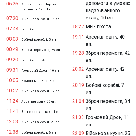
допомоги в умовах
06:26
Апокаліпсис. Перша
світова війна, 1 еп.
надзвичайного
стану, 10 еп.
07:20
Військова кухня, 14 еп.
18:27
Ми - піхота.
07:44
Tacti Coach, 9 еп.
19:11
Арсенал світу, 40
08:03
Бойові кораблі, 3 еп.
еп.
08:49
Зброя перемоги, 39 еп.
19:28
Зброя перемоги, 42
09:20
еп.
Tacti Coach, 4 еп.
20:02
Арсенал світу, 42
09:31
Громовий Дрон, 10 еп.
еп.
10:05
Бойові машини, 5 еп.
20:19
Бойові кораблі, 7
10:52
Військова кухня, 17 еп.
еп.
11:24
21:04
Зброя перемоги, 34
Арсенал світу, 60 еп.
еп.
11:41
Вогневий контакт, 1 еп.
21:33
Громовий Дрон, 11
12:03
Військова кухня, 23 еп.
еп.
12:38
Бойові кораблі, 6 еп.
22:09
Військова кухня, 25