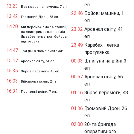
еп.
13:23
Без права на помилку, 7 еп.
22:46
Бойові машини, 1
13:42
Громовий Дрон, 38 еп.
еп.
14:20
Ми переможемо? 4 стовпи,
23:32
Арсенал світу, 41
на яких тримається армія.
еп.
Як забезпечується бойова
підготовка.
23:49
Карабах - легка
14:47
Три дні з "вампіристами".
прогулянка.
15:17
00:03
Шпигуни на війні, 3
Арсенал світу, 61 еп.
еп.
15:35
Зброя перемоги, 45 еп.
00:57
Арсенал світу, 56
16:03
Військова кухня, 24 еп.
еп.
16:31
Повітряні воїни, 7 еп.
01:16
Зброя перемоги, 48
еп.
01:36
Громовий Дрон, 26
еп.
02:08
20-та бригада
оперативного