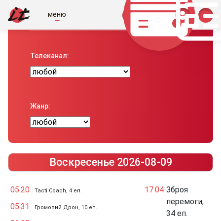
меню
Телепрограма вiд IT
Телеканал:
Жанр:
Воскресенье 2026-08-09
05:20
17:04
Зброя
Tacti Coach, 4 еп.
перемоги,
05:31
Громовий Дрон, 10 еп.
34 еп.