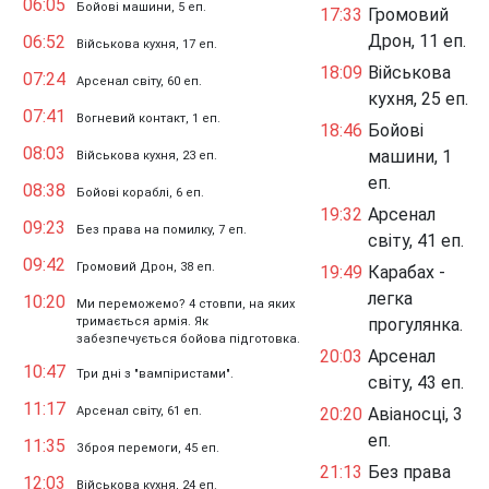
06:05
Бойові машини, 5 еп.
17:33
Громовий
Дрон, 11 еп.
06:52
Військова кухня, 17 еп.
18:09
Військова
07:24
Арсенал світу, 60 еп.
кухня, 25 еп.
07:41
Вогневий контакт, 1 еп.
18:46
Бойові
08:03
машини, 1
Військова кухня, 23 еп.
еп.
08:38
Бойові кораблі, 6 еп.
19:32
Арсенал
09:23
Без права на помилку, 7 еп.
світу, 41 еп.
09:42
Громовий Дрон, 38 еп.
19:49
Карабах -
легка
10:20
Ми переможемо? 4 стовпи, на яких
тримається армія. Як
прогулянка.
забезпечується бойова підготовка.
20:03
Арсенал
10:47
Три дні з "вампіристами".
світу, 43 еп.
11:17
Арсенал світу, 61 еп.
20:20
Авіаносці, 3
еп.
11:35
Зброя перемоги, 45 еп.
21:13
Без права
12:03
Військова кухня, 24 еп.