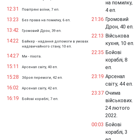
на помилку,
12:31
4 еп.
Повітряні воїни, 7 еп.
21:36
Громовий
13:23
Без права на помилку, 6 еп.
Дрон, 40 еп.
13:42
Громовий Дрон, 39 еп.
22:13
Військова
14:22
Байкер - надання допомоги в умовах
кухня, 10 еп.
надзвичайного стану, 10 еп.
22:35
Бойові
14:27
Ми - піхота.
кораблі, 8
15:11
еп.
Арсенал світу, 40 еп.
23:19
Арсенал
15:28
Зброя перемоги, 42 еп.
світу, 44 еп.
16:02
Арсенал світу, 42 еп.
23:37
Очима
16:19
Бойові кораблі, 7 еп.
військових.
24 лютого
2022.
00:03
Бойові
кораблі, 3
еп.