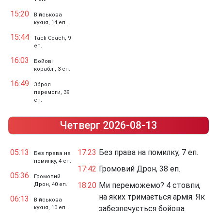
15:20
Військова
кухня, 14 еп.
15:44
Tacti Coach, 9
еп.
16:03
Бойові
кораблі, 3 еп.
16:49
Зброя
перемоги, 39
еп.
Четверг 2026-08-13
05:13
17:23
Без права на помилку, 7 еп.
Без права на
помилку, 4 еп.
17:42
Громовий Дрон, 38 еп.
05:36
Громовий
18:20
Ми переможемо? 4 стовпи,
Дрон, 40 еп.
на яких тримається армія. Як
06:13
Військова
забезпечується бойова
кухня, 10 еп.