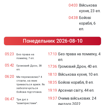
04:03
Військова
кухня, 23 еп.
04:38
Бойові
кораблі, 6
еп.
Понедельник 2026-08-10
05:23
17:13
Без права на помилку, 4
Без права на
помилку, 7 еп.
еп.
05:42
Громовий Дрон, 38
17:36
Громовий Дрон, 40 еп.
еп.
18:13
Військова кухня, 10 еп.
06:20
Ми переможемо? 4
стовпи, на яких
18:35
Бойові кораблі, 8 еп.
тримається армія. Як
забезпечується
19:19
Арсенал світу, 44 еп.
бойова підготовка.
19:37
Очима військових. 24
06:47
Три дні з
"вампіристами".
лютого 2022.