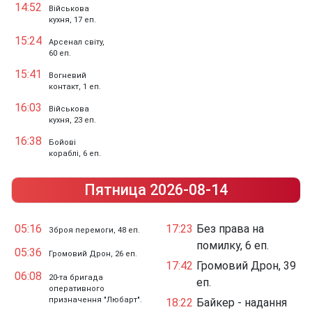
14:52
Військова
кухня, 17 еп.
15:24
Арсенал світу,
60 еп.
15:41
Вогневий
контакт, 1 еп.
16:03
Військова
кухня, 23 еп.
16:38
Бойові
кораблі, 6 еп.
Пятница 2026-08-14
05:16
17:23
Без права на
Зброя перемоги, 48 еп.
помилку, 6 еп.
05:36
Громовий Дрон, 26 еп.
17:42
Громовий Дрон, 39
06:08
20-та бригада
еп.
оперативного
призначення "Любарт".
18:22
Байкер - надання