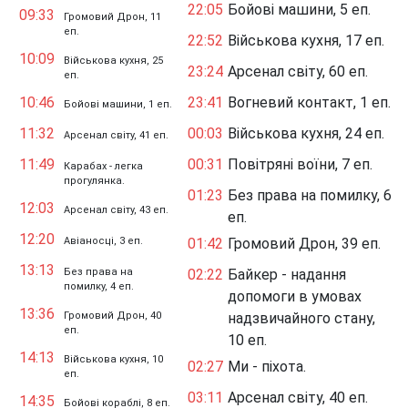
22:05
Бойові машини, 5 еп.
09:33
Громовий Дрон, 11
еп.
22:52
Військова кухня, 17 еп.
10:09
Військова кухня, 25
23:24
Арсенал світу, 60 еп.
еп.
10:46
23:41
Вогневий контакт, 1 еп.
Бойові машини, 1 еп.
11:32
00:03
Військова кухня, 24 еп.
Арсенал світу, 41 еп.
11:49
00:31
Повітряні воїни, 7 еп.
Карабах - легка
прогулянка.
01:23
Без права на помилку, 6
12:03
Арсенал світу, 43 еп.
еп.
12:20
Авіаносці, 3 еп.
01:42
Громовий Дрон, 39 еп.
13:13
Без права на
02:22
Байкер - надання
помилку, 4 еп.
допомоги в умовах
13:36
Громовий Дрон, 40
надзвичайного стану,
еп.
10 еп.
14:13
Військова кухня, 10
02:27
Ми - піхота.
еп.
03:11
Арсенал світу, 40 еп.
14:35
Бойові кораблі, 8 еп.