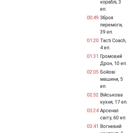
кораблі, 3
еп.
00:49
Зброя
перемоги,
39 еп.
01:20
Tacti Coach,
4 еп.
01:31
Громовий
Дрон, 10 еп.
02:05
Бойові
машини, 5
еп.
02:52
Військова
кухня, 17 еп.
03:24
Арсенал
світу, 60 еп.
03:41
Вогневий