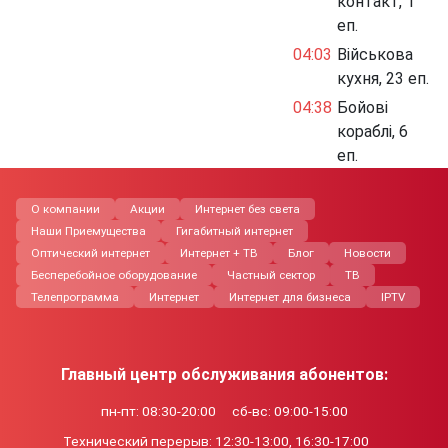
контакт, 1
еп.
04:03
Військова
кухня, 23 еп.
04:38
Бойові
кораблі, 6
еп.
О компании
Акции
Интернет без света
Наши Приемущества
Гигабитный интернет
Оптический интернет
Интернет + ТВ
Блог
Новости
Бесперебойное оборудование
Частный сектор
ТВ
Телепрограмма
Интернет
Интернет для бизнеса
IPTV
Главный центр обслуживания абонентов:
пн-пт: 08:30-20:00
сб-вс: 09:00-15:00
Технический перерыв:
12:30-13:00, 16:30-17:00