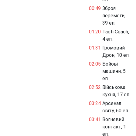
00:49
Зброя
перемоги,
39 еп.
01:20
Tacti Coach,
4 еп.
01:31
Громовий
Дрон, 10 еп.
02:05
Бойові
машини, 5
еп.
02:52
Військова
кухня, 17 еп.
03:24
Арсенал
світу, 60 еп.
03:41
Вогневий
контакт, 1
еп.