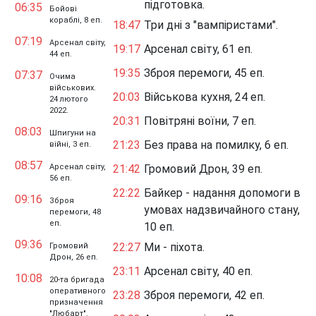
підготовка.
06:35
Бойові
кораблі, 8 еп.
18:47
Три дні з "вампіристами".
07:19
Арсенал світу,
19:17
Арсенал світу, 61 еп.
44 еп.
19:35
Зброя перемоги, 45 еп.
07:37
Очима
військових.
20:03
Військова кухня, 24 еп.
24 лютого
2022.
20:31
Повітряні воїни, 7 еп.
08:03
Шпигуни на
21:23
Без права на помилку, 6 еп.
війні, 3 еп.
08:57
Арсенал світу,
21:42
Громовий Дрон, 39 еп.
56 еп.
22:22
Байкер - надання допомоги в
09:16
Зброя
умовах надзвичайного стану,
перемоги, 48
еп.
10 еп.
09:36
22:27
Ми - піхота.
Громовий
Дрон, 26 еп.
23:11
Арсенал світу, 40 еп.
10:08
20-та бригада
оперативного
23:28
Зброя перемоги, 42 еп.
призначення
"Любарт".