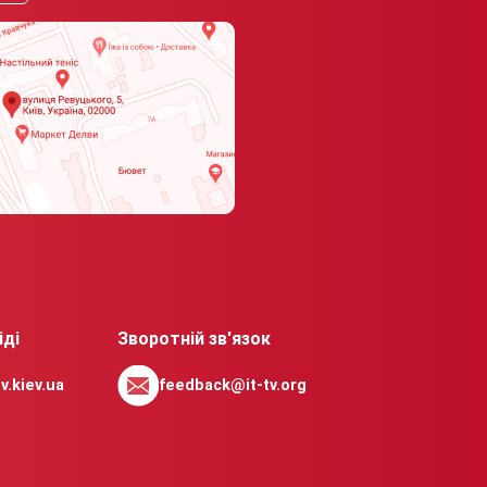
іді
Зворотній зв'язок
v.kiev.ua
feedback@it-tv.org