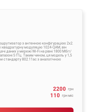
ршрутизатор з антенною конфігурацією 2х2.
 і квадратурну модуляцію 1024-QAM, він
і даних у мережі Wi-Fi на рівні 1800 Мбіт/
діапазоні 5 ГГц. Таким чином, ця модель у 1,5
и стандарту 802.11ac з аналогічною
2200
грн
110
грн мic