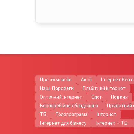
Про компанію
Акції
Інтернет без с
Нашi Переваги
Гігабітний інтернет
Оптичний інтернет
Блог
Новини
Безперебійне обладнання
Приватний 
ТБ
Телепрограма
Інтернет
Інтернет для бізнесу
Інтернет + ТБ