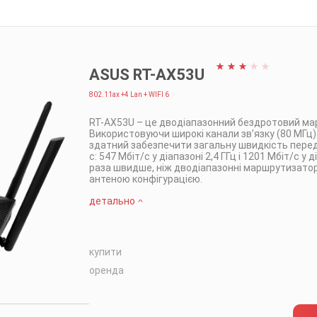
ASUS RT-AX53U
802.11ax +4 Lan + WIFI 6
RT-AX53U – це дводіапазонний бездротовий ма
Використовуючи широкі канали зв’язку (80 МГц)
здатний забезпечити загальну швидкість передач
с: 547 Мбіт/с у діапазоні 2,4 ГГц і 1201 Мбіт/с у 
раза швидше, ніж дводіапазонні маршрутизатор
антеною конфігурацією.
детально
купити
оренда