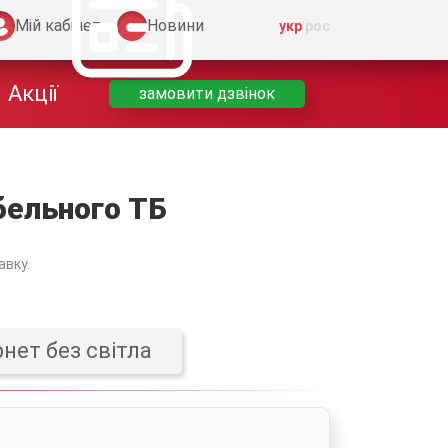
Мій кабінет
Новини
укр
рос
Акції
замовити дзвiнок
бельного ТБ
авку.
рнет без світла