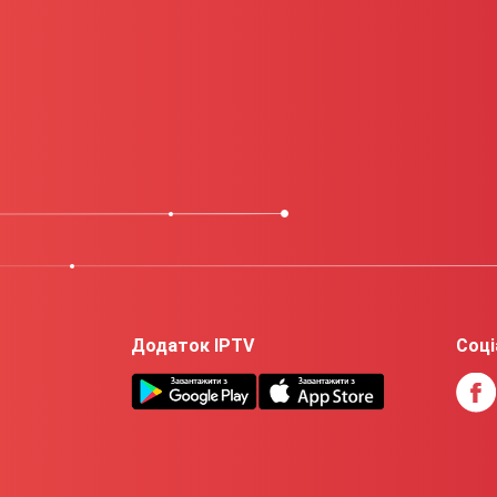
Додаток IPTV
Соці