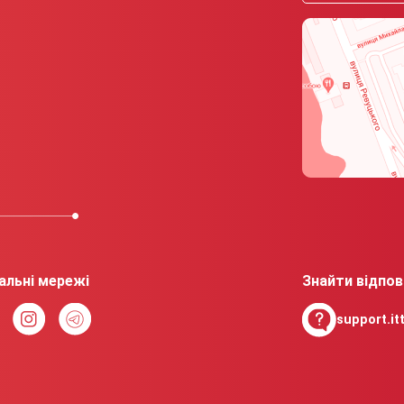
альні мережі
Знайти відпов
support.itt