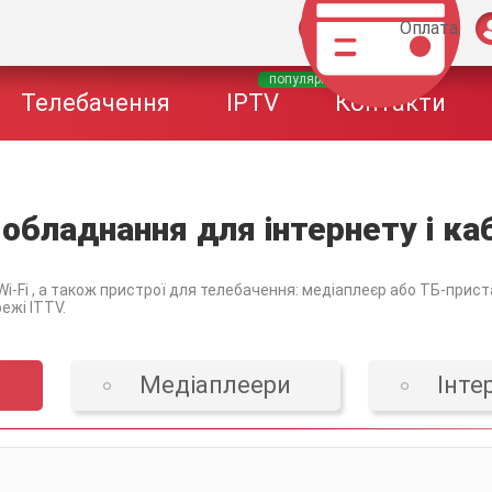
Оплата
популярне
Телебачення
IPTV
Контакти
 обладнання для інтернету і ка
i-Fi , а також пристрої для телебачення: медіаплеєр або ТБ-прист
ежі ITTV.
Медiаплеери
Інте