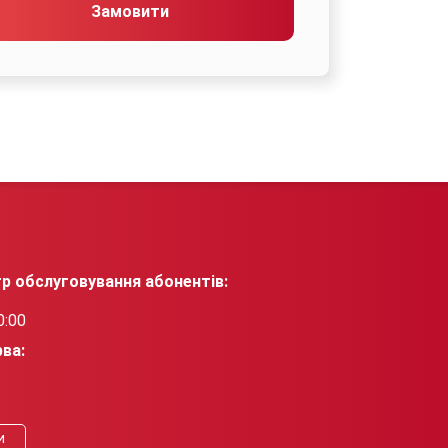
Замовити
р обслуговування абонентів:
0:00
рва:
и