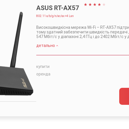
ASUS RT-AX57
802.11 a/b/g/n/ac/ax +4 Lan
Високошвидкісна мережа Wi-Fi – RT-AX57 підт
тому здатний забезпечити швидкість передачі да
547 Мбіт/с у діапазоні 2,4 ГГц і до 2402 Мбіт/с у 
детально
купити
оренда