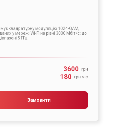
римує квадратурну модуляцію 1024-QAM,
них у мережі Wi-Fi на рівні 3000 Мбіт/с: до
діапазоні 5 ГГц.
3600
грн
180
грн мic
Замовити