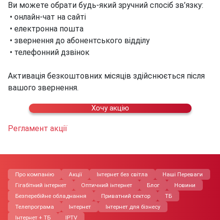
Ви можете обрати будь-який зручний спосіб зв’язку:
• онлайн-чат на сайті
• електронна пошта
• звернення до абонентського відділу
• телефонний дзвінок
Активація безкоштовних місяців здійснюється після
вашого звернення.
Хочу акцію
Регламент акції
Про компанію
Акції
Інтернет без світла
Нашi Переваги
Гігабітний інтернет
Оптичний інтернет
Блог
Новини
Безперебійне обладнання
Приватний сектор
ТБ
Телепрограма
Інтернет
Інтернет для бізнесу
Інтернет + ТБ
IPTV