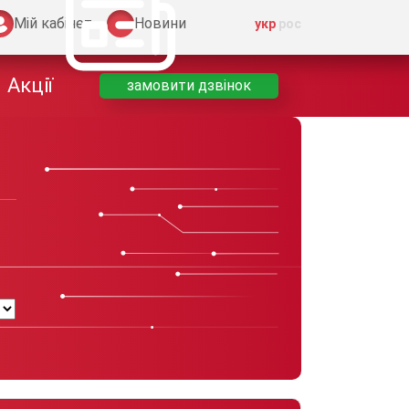
Мій кабінет
Новини
укр
рос
Акції
замовити дзвiнок