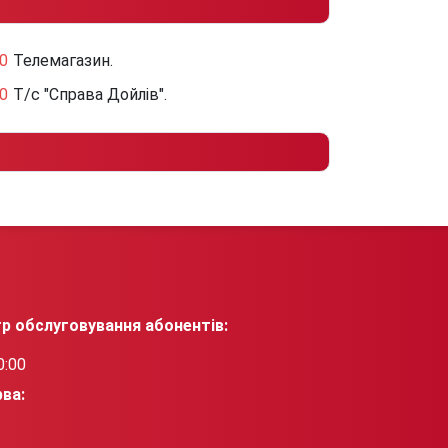
0
Телемагазин.
0
Т/с "Справа Дойлів".
р обслуговування абонентів:
0:00
рва: