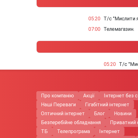
05:20
Т/с "Мислити я
07:00
Телемагазин.
05:20
Т/с "Ми
Про компанію
Акції
Інтернет без с
Нашi Переваги
Гігабітний інтернет
Оптичний інтернет
Блог
Новини
Безперебійне обладнання
Приватний 
ТБ
Телепрограма
Інтернет