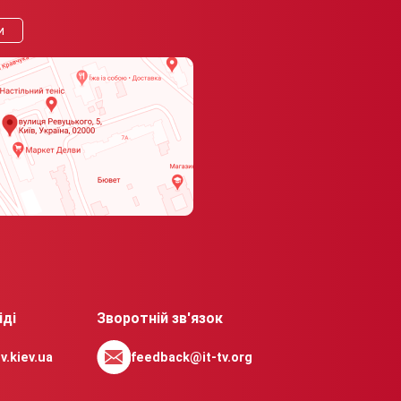
и
іді
Зворотній зв'язок
v.kiev.ua
feedback@it-tv.org