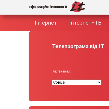
Інтернет
Інтернет+ТБ
Телепрограма вiд IT
Телеканал: