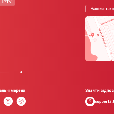
IPTV
Нашi контакт
альні мережі
Знайти відпов
support.itt