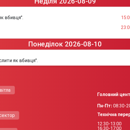
Неділя 2026-08-09
к вбивця".
15:0
23:0
Понеділок 2026-08-10
слити як вбивця".
вітла
Головний цент
Пн-Пт:
08:30-2
Технічна пере
сектор
12:30-13:00
16:30-17:00