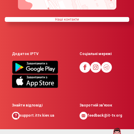
Нашi контакти
Додаток IPTV
Соціальні мережі
Знайти відповіді
Зворотній зв'язок
support.ittv.kiev.ua
feedback@it-tv.org