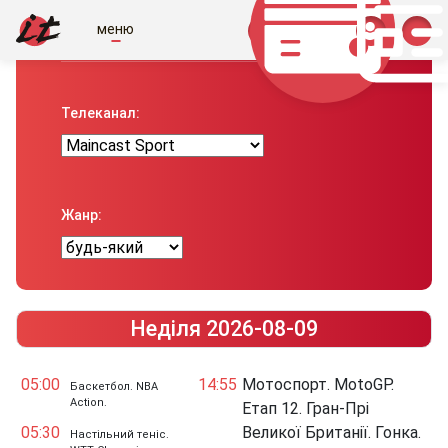
меню
Телепрограма вiд IT
Телеканал:
Жанр:
Неділя 2026-08-09
05:00
14:55
Мотоспорт. MotoGP.
Баскетбол. NBA
Action.
Етап 12. Гран-Прі
05:30
Великої Британії. Гонка.
Настільний теніс.