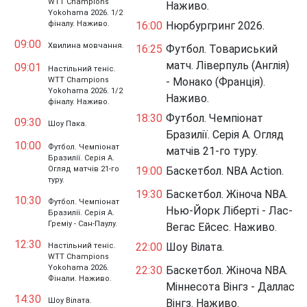
WTT Champions
Наживо.
Yokohama 2026. 1/2
фіналу. Наживо.
16:00
Нюрбургринг 2026.
09:00
Хвилина мовчання.
16:25
Футбол. Товариський
матч. Ліверпуль (Англія)
09:01
Настільний теніс.
WTT Champions
- Монако (Франція).
Yokohama 2026. 1/2
Наживо.
фіналу. Наживо.
18:30
Футбол. Чемпіонат
09:30
Шоу Пака.
Бразилії. Серія A. Огляд
10:00
Футбол. Чемпіонат
матчів 21-го туру.
Бразилії. Серія A.
Огляд матчів 21-го
19:00
Баскетбол. NBA Action.
туру.
19:30
Баскетбол. Жіноча NBA.
10:30
Футбол. Чемпіонат
Нью-Йорк Ліберті - Лас-
Бразилії. Серія A.
Греміу - Сан-Паулу.
Вегас Ейсес. Наживо.
12:30
22:00
Шоу Вілата.
Настільний теніс.
WTT Champions
Yokohama 2026.
22:30
Баскетбол. Жіноча NBA.
Фінали. Наживо.
Міннесота Вінгз - Даллас
14:30
Шоу Вілата.
Вінгз. Наживо.