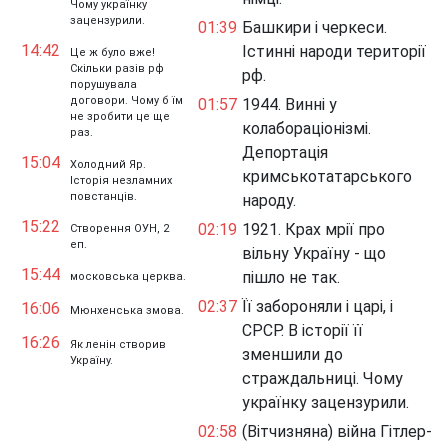
Чому українку
зацензурили.
01:39
Башкири і черкеси.
14:42
Істинні народи території
Це ж було вже!
Скільки разів рф
рф.
порушувала
договори. Чому б їм
01:57
1944. Винні у
не зробити це ще
колабораціонізмі.
раз.
Депортація
15:04
Холодний Яр.
кримськотатарського
Історія незламних
повстанців.
народу.
15:22
02:19
1921. Крах мрії про
Створення ОУН, 2
еп.
вільну Україну - що
15:44
пішло не так.
московська церква.
02:37
Її забороняли і царі, і
16:06
Мюнхенська змова.
СРСР. В історії її
16:26
Як ленін створив
зменшили до
Україну.
страждальниці. Чому
українку зацензурили.
02:58
(Вітчизняна) війна Гітлер-