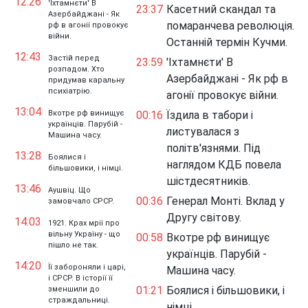
12:26
'Іхтамнєти' В
23:37
Касетний скандал та
Азербайджані - Як
помаранчева революція.
рф в агонії провокує
війни.
Останній термін Кучми.
12:43
Застій перед
23:59
'Іхтамнєти' В
розпадом. Хто
Азербайджані - Як рф в
придумав каральну
психіатрію.
агонії провокує війни.
13:04
Вкотре рф винищує
00:16
Їздила в табори і
українців. Парубій -
листувалася з
Машина часу.
політв'язнями. Під
13:28
Боялися і
наглядом КДБ повела
більшовики, і німці.
шістдесятників.
13:46
Аушвіц. Що
00:36
Генерал Монті. Вклад у
замовчало СРСР.
Другу світову.
14:03
1921. Крах мрії про
вільну Україну - що
00:58
Вкотре рф винищує
пішло не так.
українців. Парубій -
14:20
Її забороняли і царі,
Машина часу.
і СРСР. В історії її
01:21
Боялися і більшовики, і
зменшили до
страждальниці.
німці.