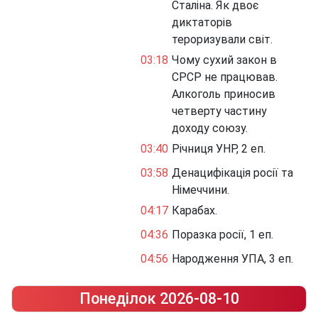
Сталіна. Як двоє
диктаторів
тероризували світ.
03:18
Чому сухий закон в
СРСР не працював.
Алкоголь приносив
четверту частину
доходу союзу.
03:40
Річниця УНР, 2 еп.
03:58
Денацифікація росії та
Німеччини.
04:17
Карабах.
04:36
Поразка росії, 1 еп.
04:56
Народження УПА, 3 еп.
Понеділок 2026-08-10