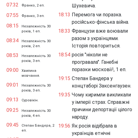
07:32
Шухевича.
Франко, 2 еп.
18:13
Перемога чи поразка.
07:55
Франко, 3 еп.
російсько-фінська війна.
08:15
Незалежність 30
18:33
Французи вже воювали
років, 1 еп.
разом з українцями.
08:34
Незалежність 30
Історія повториться.
років, 2 еп.
18:54
росія "ніколи не
08:53
Незалежність 30
років, 3 еп.
програвала". Ганебні
поразки московії!, 1 еп.
09:00
Хвилина
мовчання.
19:15
Степан Бандера у
09:01
концтаборі Заксенгаузен.
Незалежність 30
років, 3 еп.
19:35
Чому киримли викликали
09:13
Суровікін.
у імперії страх. Справжні
причини депортації цілого
09:25
Незалежність 30
років, 4 еп.
народу.
09:45
19:56
Як росія відібрала в
Степан Бандера, 2
еп.
українців етнічні