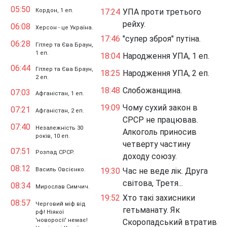
05:50
Кордон, 1 еп.
17:24
УПА проти третього
рейху.
06:08
Херсон - це Україна.
17:46
"супер зброя" путіна.
06:28
Гітлер та Єва Браун,
1 еп.
18:04
Народження УПА, 1 еп.
06:44
Гітлер та Єва Браун,
18:25
Народження УПА, 2 еп.
2 еп.
18:48
Слобожанщина.
07:03
Афганістан, 1 еп.
19:09
Чому сухий закон в
07:21
Афганістан, 2 еп.
СРСР не працював.
07:40
Незалежність 30
Алкоголь приносив
років, 10 еп.
четверту частину
07:51
Розпад СРСР.
доходу союзу.
08:12
Василь Овсієнко.
19:30
Час не веде лік. Друга
світова, Третя...
08:34
Мирослав Симчич.
19:52
Хто такі захисники
08:57
Черговий міф від
гетьманату. Як
рф! Ніякої
'новоросії' немає!
Скоропадський втратив