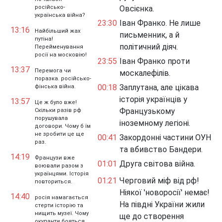
російсько-
Овсієнка.
українська війна?
23:30
Іван Франко. Не лише
13:16
Найбільший жах
письменник, а й
путіна!
політичний діяч.
Перейменування
росії на московію!
23:55
Іван Франко проти
13:37
Перемога чи
москалефілів.
поразка. російсько-
00:18
Заплутана, але цікава
фінська війна.
історія українців у
13:57
Це ж було вже!
Французькому
Скільки разів рф
порушувала
іноземному легіоні.
договори. Чому б їм
не зробити це ще
00:41
Закордонні частини ОУН
раз.
та вбивство Бандери.
14:19
Французи вже
01:01
Друга світова війна.
воювали разом з
українцями. Історія
01:21
Черговий міф від рф!
повториться.
Ніякої 'новоросії' немає!
14:40
росія намагається
На півдні України жили
стерти історію та
нищить музеї. Чому
ще до створення
окупанти бояться