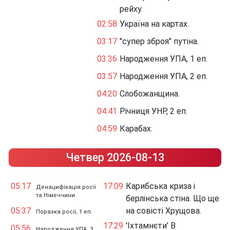
рейху.
02:58
Україна на картах.
03:17
"супер зброя" путіна.
03:36
Народження УПА, 1 еп.
03:57
Народження УПА, 2 еп.
04:20
Слобожанщина.
04:41
Річниця УНР, 2 еп.
04:59
Карабах.
Четвер 2026-08-13
05:17
17:09
Карибська криза і
Денацифікація росії
та Німеччини.
берлінська стіна. Що ще
05:37
на совісті Хрущова.
Поразка росії, 1 еп.
17:29
'Іхтамнєти' В
05:56
Народження УПА, 3