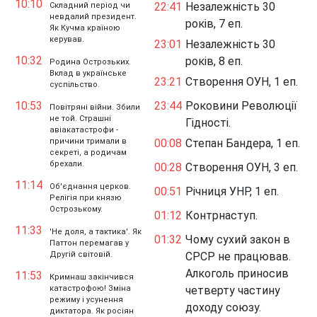
10:10
22:41
Незалежність 30
Складний період чи
невдалий президент.
років, 7 еп.
Як Кучма країною
керував.
23:01
Незалежність 30
10:32
років, 8 еп.
Родина Острозьких.
Вклад в українське
23:21
Створення ОУН, 1 еп.
суспільство.
10:53
23:44
Роковини Революції
Повітряні війни. Збили
не той. Страшні
Гідності.
авіакатастрофи -
причини тримали в
00:08
Степан Бандера, 1 еп.
секреті, а родичам
брехали.
00:28
Створення ОУН, 3 еп.
11:14
Об'єднання церков.
00:51
Річниця УНР, 1 еп.
Релігія при князю
Острозькому.
01:12
Контрнаступ.
11:33
'Не доля, а тактика'. Як
01:32
Чому сухий закон в
Паттон перемагав у
Другій світовій.
СРСР не працював.
Алкоголь приносив
11:53
Кримнаш закінчився
катастрофою! Зміна
четверту частину
режиму і усунення
доходу союзу.
диктатора. Як росіян