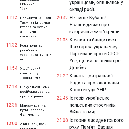
українцями, опинились у
Симчича
складі росії.
"Кривоноса".
11:12
20:42
Не лише Кубань!
Прокляття Кеннеді.
Таємна підтримка
Розповідаємо про
гітлера та махінації
історичні землі України.
з цінними
паперами.
21:03
Козаки та бандитизм.
11:32
Коли почалася
Шахтарі за українську.
російсько-
Партизани проти СРСР.
українська війна, 3
еп.
Усе, що ви не знали про
Донбас.
11:54
Український
контрнаступ.
22:27
Кінець Центральної
Досвід 1918.
Ради та проголошення
12:14
Біснуються! Чому
Конституції УНР.
російська церква
проти України.
22:45
Історія українсько-
12:36
польських стосунків.
Маразм крепчал!
путін і Карлсон.
Війна та мир.
Фактчекінг.
23:08
Історик дисидентського
13:00
А ви знали, коли
руху. Пам'яті Василя
почалася