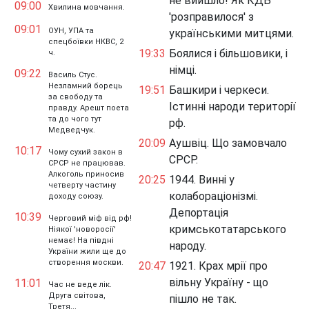
не вийшло! Як КДБ
09:00
Хвилина мовчання.
'розправилося' з
09:01
ОУН, УПА та
українськими митцями.
спецбоївки НКВС, 2
19:33
Боялися і більшовики, і
ч.
німці.
09:22
Василь Стус.
Незламний борець
19:51
Башкири і черкеси.
за свободу та
Істинні народи території
правду. Арешт поета
та до чого тут
рф.
Медведчук.
20:09
Аушвіц. Що замовчало
10:17
Чому сухий закон в
СРСР.
СРСР не працював.
Алкоголь приносив
20:25
1944. Винні у
четверту частину
колабораціонізмі.
доходу союзу.
Депортація
10:39
Черговий міф від рф!
кримськотатарського
Ніякої 'новоросії'
немає! На півдні
народу.
України жили ще до
створення москви.
20:47
1921. Крах мрії про
вільну Україну - що
11:01
Час не веде лік.
Друга світова,
пішло не так.
Третя...