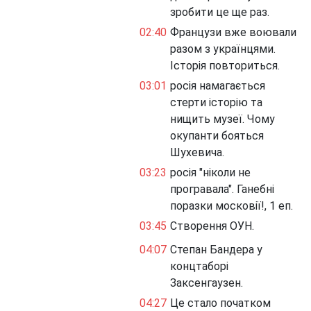
зробити це ще раз.
02:40
Французи вже воювали
разом з українцями.
Історія повториться.
03:01
росія намагається
стерти історію та
нищить музеї. Чому
окупанти бояться
Шухевича.
03:23
росія "ніколи не
програвала". Ганебні
поразки московії!, 1 еп.
03:45
Створення ОУН.
04:07
Степан Бандера у
концтаборі
Заксенгаузен.
04:27
Це стало початком