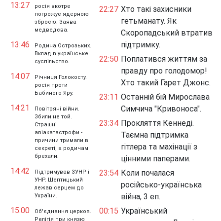
13:27
росія вкотре
22:27
Хто такі захисники
погрожує ядерною
гетьманату. Як
зброєю. Заява
медведєва.
Скоропадський втратив
13:46
підтримку.
Родина Острозьких.
Вклад в українське
22:50
Поплатився життям за
суспільство.
правду про голодомор!
14:07
Річниця Голокосту.
Хто такий Гарет Джонс.
росія проти
Бабиного Яру.
23:11
Останній бій Мирослава
14:21
Симчича "Кривоноса".
Повітряні війни.
Збили не той.
23:34
Прокляття Кеннеді.
Страшні
авіакатастрофи -
Таємна підтримка
причини тримали в
гітлера та махінації з
секреті, а родичам
брехали.
цінними паперами.
14:42
23:54
Коли почалася
Підтримував ЗУНР і
УНР. Шептицький
російсько-українська
лежав серцем до
війна, 3 еп.
України.
15:00
00:15
Український
Об'єднання церков.
Релігія при князю