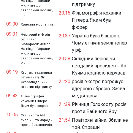
На півдні України
підтримку.
жили ще до
створення москви,
20:15
Фільмографія коханки
1 ч.
Гітлера. Яким був
09:00
Хвилина мовчання.
фюрер.
09:01
Черговий міф від
20:37
Україна була більшою.
рф! Ніякої
Чому етнічні землі тепер
'новоросії' немає!
На півдні України
у рф.
жили ще до
20:58
Складний період чи
створення москви,
2 ч.
невдалий президент. Як
09:19
Кучма країною керував.
Хто такі захисники
гетьманату. Як
21:20
росія вкотре погрожує
Скоропадський
втратив підтримку.
ядерною зброєю. Заява
09:43
медведєва.
Фільмографія
коханки Гітлера.
21:39
Річниця Голокосту. росія
Яким був фюрер.
проти Бабиного Яру.
10:05
Стецько та АБН.
21:54
Повітряні війни. Збили не
Українці та народи
проти більшовиків.
той. Страшні