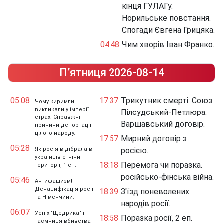
кінця ГУЛАГу.
Норильське повстання.
Спогади Євгена Грицяка.
04:48
Чим хворів Іван Франко.
П’ятниця 2026-08-14
05:08
17:37
Трикутник смерті. Союз
Чому киримли
викликали у імперії
Пілсудський-Петлюра.
страх. Справжні
Варшавський договір.
причини депортації
цілого народу.
17:57
Мирний договір з
05:28
Як росія відібрала в
росією.
українців етнічні
18:18
Перемога чи поразка.
території, 1 еп.
російсько-фінська війна.
05:46
Антифашизм!
Денацифікація росії
18:39
З'їзд поневолених
та Німеччини.
народів росії.
06:07
Успіх "Щедрика" і
18:58
Поразка росії, 2 еп.
таємниця вбивства