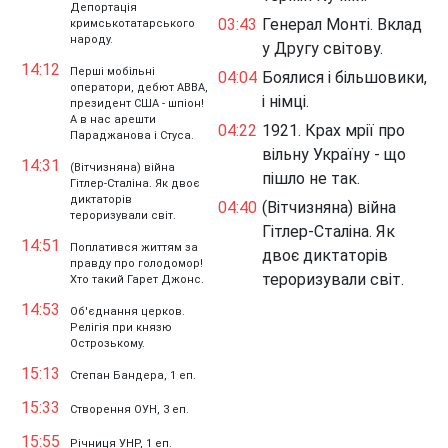
Депортація
03:43
Генерал Монті. Вклад
кримськотатарського
народу.
у Другу світову.
14:12
Перші мобільні
04:04
Боялися і більшовики,
оператори, дебют ABBA,
і німці.
президент США - шпіон!
А в нас арешти
04:22
1921. Крах мрії про
Параджанова і Стуса.
вільну Україну - що
14:31
(Вітчизняна) війна
пішло не так.
Гітлер-Сталіна. Як двоє
диктаторів
04:40
(Вітчизняна) війна
тероризували світ.
Гітлер-Сталіна. Як
14:51
Поплатився життям за
двоє диктаторів
правду про голодомор!
тероризували світ.
Хто такий Гарет Джонс.
14:53
Об'єднання церков.
Релігія при князю
Острозькому.
15:13
Степан Бандера, 1 еп.
15:33
Створення ОУН, 3 еп.
15:55
Річниця УНР, 1 еп.