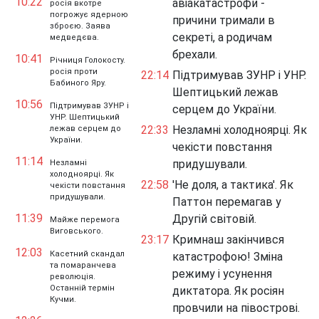
10:22
авіакатастрофи -
росія вкотре
погрожує ядерною
причини тримали в
зброєю. Заява
секреті, а родичам
медведєва.
брехали.
10:41
Річниця Голокосту.
росія проти
22:14
Підтримував ЗУНР і УНР.
Бабиного Яру.
Шептицький лежав
10:56
Підтримував ЗУНР і
серцем до України.
УНР. Шептицький
22:33
Незламні холодноярці. Як
лежав серцем до
України.
чекісти повстання
11:14
придушували.
Незламні
холодноярці. Як
22:58
'Не доля, а тактика'. Як
чекісти повстання
придушували.
Паттон перемагав у
11:39
Другій світовій.
Майже перемога
Виговського.
23:17
Кримнаш закінчився
12:03
Касетний скандал
катастрофою! Зміна
та помаранчева
режиму і усунення
революція.
Останній термін
диктатора. Як росіян
Кучми.
провчили на півострові.