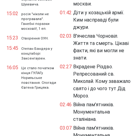
москви.
Шухевича.
01:42
Діти у козацькій армії.
15:02
росія "ніколи не
програвала".
Ким насправді були
Ганебні поразки
джури.
московії!, 1 еп.
02:03
В'ячеслав Чорновіл.
15:23
Створення ОУН.
Життя та смерть. Цікаві
15:45
Степан Бандера у
факти, які ви могли не
концтаборі
знати.
Заксенгаузен.
02:27
Вкрадене Різдво.
16:05
Це стало початком
кінця ГУЛАГу.
Репресований св.
Норильське
Миколай. Кому заважало
повстання. Спогади
Євгена Грицяка.
свято і до чого тут Дід
Мороз.
02:46
Війна пам'ятників.
Монументальна
сталініана.
03:07
Війна пам'ятників.
Монументальна