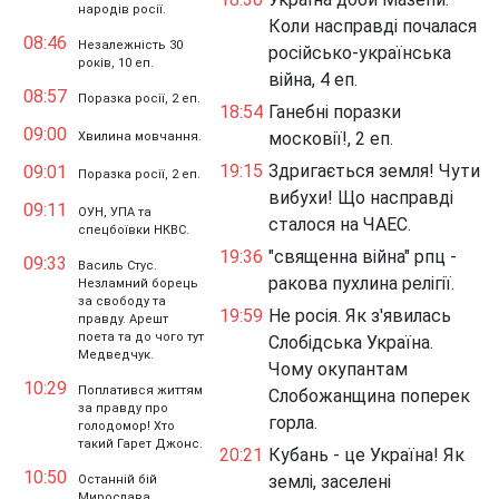
народів росії.
Коли насправді почалася
08:46
Незалежність 30
російсько-українська
років, 10 еп.
війна, 4 еп.
08:57
Поразка росії, 2 еп.
18:54
Ганебні поразки
09:00
московії!, 2 еп.
Хвилина мовчання.
19:15
Здригається земля! Чути
09:01
Поразка росії, 2 еп.
вибухи! Що насправді
09:11
ОУН, УПА та
сталося на ЧАЕС.
спецбоївки НКВС.
19:36
"священна війна" рпц -
09:33
Василь Стус.
ракова пухлина релігії.
Незламний борець
за свободу та
19:59
Не росія. Як з'явилась
правду. Арешт
поета та до чого тут
Слобідська Україна.
Медведчук.
Чому окупантам
10:29
Поплатився життям
Слобожанщина поперек
за правду про
горла.
голодомор! Хто
такий Гарет Джонс.
20:21
Кубань - це Україна! Як
10:50
землі, заселені
Останній бій
Мирослава