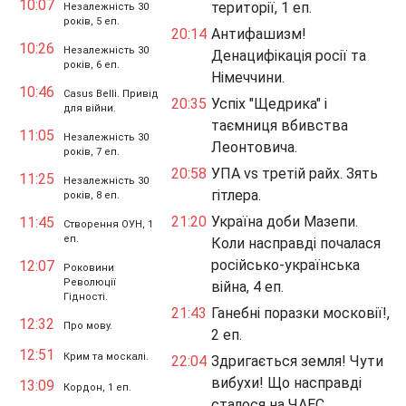
10:07
території, 1 еп.
Незалежність 30
років, 5 еп.
20:14
Антифашизм!
10:26
Незалежність 30
Денацифікація росії та
років, 6 еп.
Німеччини.
10:46
Casus Belli. Привід
20:35
Успіх "Щедрика" і
для війни.
таємниця вбивства
11:05
Незалежність 30
Леонтовича.
років, 7 еп.
20:58
УПА vs третій райх. Зять
11:25
Незалежність 30
гітлера.
років, 8 еп.
21:20
Україна доби Мазепи.
11:45
Створення ОУН, 1
еп.
Коли насправді почалася
російсько-українська
12:07
Роковини
Революції
війна, 4 еп.
Гідності.
21:43
Ганебні поразки московії!,
12:32
Про мову.
2 еп.
12:51
Крим та москалі.
22:04
Здригається земля! Чути
вибухи! Що насправді
13:09
Кордон, 1 еп.
сталося на ЧАЕС.