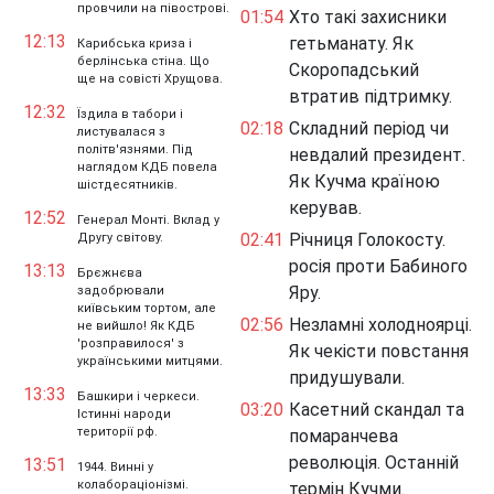
провчили на півострові.
01:54
Хто такі захисники
12:13
гетьманату. Як
Карибська криза і
берлінська стіна. Що
Скоропадський
ще на совісті Хрущова.
втратив підтримку.
12:32
Їздила в табори і
02:18
Складний період чи
листувалася з
політв'язнями. Під
невдалий президент.
наглядом КДБ повела
Як Кучма країною
шістдесятників.
керував.
12:52
Генерал Монті. Вклад у
02:41
Річниця Голокосту.
Другу світову.
росія проти Бабиного
13:13
Брєжнєва
Яру.
задобрювали
київським тортом, але
02:56
Незламні холодноярці.
не вийшло! Як КДБ
'розправилося' з
Як чекісти повстання
українськими митцями.
придушували.
13:33
Башкири і черкеси.
03:20
Касетний скандал та
Істинні народи
території рф.
помаранчева
революція. Останній
13:51
1944. Винні у
колабораціонізмі.
термін Кучми.