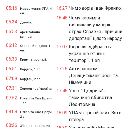
05:16
16:27
Чим хворів Іван Франко.
Народження УПА, 4
еп.
16:46
Чому киримли
05:34
Дамба.
викликали у імперії
05:53
страх. Справжні причини
Арештована
коляда.
депортації цілого народу.
06:12
Степан Бандера, 1
17:07
Як росія відібрала в
еп.
українців етнічні
06:33
Крим та москалі.
території, 1 еп.
06:51
17:25
Антифашизм!
Кордон, 1 еп.
Денацифікація росії та
07:09
Кордон, 2 еп.
Німеччини.
07:31
Херсон - це Україна.
17:46
Успіх "Щедрика" і
таємниця вбивства
07:52
Гітлер та Єва Браун,
1 еп.
Леонтовича.
08:08
18:09
УПА vs третій райх. Зять
Гітлер та Єва Браун,
2 еп.
гітлера.
08:26
З'їзд поневолених
18:30
Україна доби Мазепи.