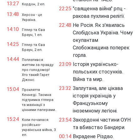
13:27
Кордон, 2 еп.
22:25
"священна війна" рпц -
13:48
Херсон - це
ракова пухлина релігії.
Україна.
22:48
Не Росія. Як з'явилась
14:10
Гітлер та Єва
Слобідська Україна. Чому
Браун, 1 еп.
окупантам
14:25
Гітлер та Єва
Слобожанщина поперек
Браун, 2 еп.
горла.
14:44
Поплатився
23:09
Історія українсько-
життям за правду
про голодомор!
польських стосунків.
Хто такий Гарет
Війна та мир.
Джонс.
23:32
Заплутана, але цікава
15:04
Прокляття
Кеннеді. Таємна
історія українців у
підтримка гітлера
Французькому
та махінації з
цінними паперами.
іноземному легіоні.
15:24
23:54
Закордонні частини ОУН
Коли почалася
російсько-
та вбивство Бандери.
українська війна, 3
еп.
00:14
Вкрадене Різдво.