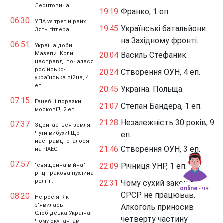
Леонтовича.
19:19
Франко, 1 еп.
06:30
УПА vs третій райх.
19:45
Українські батальйони
Зять гітлера.
на Західному фронті.
06:51
Україна доби
Мазепи. Коли
20:04
Василь Стефаник.
насправді почалася
російсько-
20:24
Створення ОУН, 4 еп.
українська війна, 4
еп.
20:45
Україна. Польща.
07:15
Ганебні поразки
21:07
Степан Бандера, 1 еп.
московії!, 2 еп.
21:28
Незалежність 30 років, 9
07:37
Здригається земля!
Чути вибухи! Що
еп.
насправді сталося
21:46
Створення ОУН, 3 еп.
на ЧАЕС.
07:57
22:09
Річниця УНР, 1 еп.
"священна війна"
рпц - ракова пухлина
релігії.
22:31
Чому сухий закон в
online
- чат
СРСР не працював.
08:20
Не росія. Як
з'явилась
Алкоголь приносив
Слобідська Україна.
четверту частину
Чому окупантам