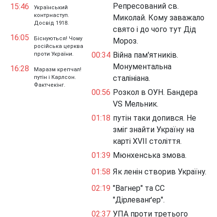
Репресований св.
15:46
Український
контрнаступ.
Миколай. Кому заважало
Досвід 1918.
свято і до чого тут Дід
16:05
Біснуються! Чому
Мороз.
російська церква
00:34
Війна пам'ятників.
проти України.
Монументальна
16:28
Маразм крепчал!
сталініана.
путін і Карлсон.
Фактчекінг.
00:56
Розкол в ОУН. Бандера
VS Мельник.
01:18
путін таки допився. Не
зміг знайти Україну на
карті XVII століття.
01:39
Мюнхенська змова.
01:58
Як ленін створив Україну.
02:19
"Вагнер" та СС
"Дірлеванґер".
02:37
УПА проти третього