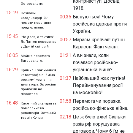
контрнаступ. Досвід
Острозькому.
1918.
15:19
Незламні
00:35
Біснуються! Чому
холодноярці. Як
чекісти повстання
російська церква проти
придушували.
України.
15:45
'Не доля, а тактика'.
00:57
Маразм крепчал! путін і
Як Паттон перемагав
Карлсон. Фактчекінг.
у Другій світовій.
16:05
01:21
А ви знали, коли
Майже перемога
Виговського.
почалася російсько-
16:29
українська війна?
Кримнаш закінчився
катастрофою! Зміна
01:37
Найбільший жах путіна!
режиму і усунення
диктатора. Як росіян
Перейменування росії
провчили на
на московію!
півострові.
01:58
Перемога чи поразка.
16:48
Касетний скандал та
російсько-фінська війна.
помаранчева
революція. Останній
02:18
Це ж було вже! Скільки
термін Кучми.
разів рф порушувала
договори. Чому б їм не