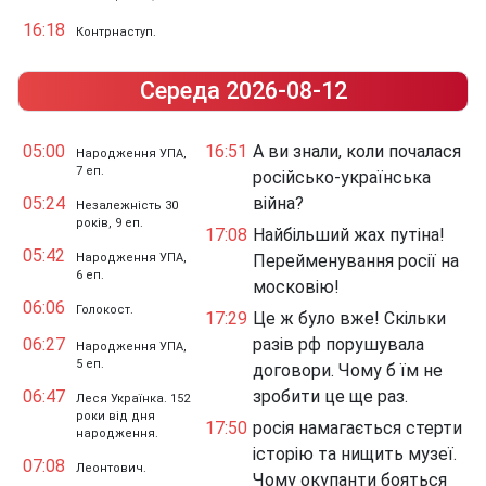
16:18
Контрнаступ.
Середа 2026-08-12
05:00
16:51
А ви знали, коли почалася
Народження УПА,
7 еп.
російсько-українська
05:24
війна?
Незалежність 30
років, 9 еп.
17:08
Найбільший жах путіна!
05:42
Народження УПА,
Перейменування росії на
6 еп.
московію!
06:06
Голокост.
17:29
Це ж було вже! Скільки
06:27
разів рф порушувала
Народження УПА,
5 еп.
договори. Чому б їм не
06:47
зробити це ще раз.
Леся Українка. 152
роки від дня
17:50
росія намагається стерти
народження.
історію та нищить музеї.
07:08
Леонтович.
Чому окупанти бояться