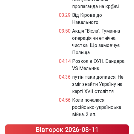
пропаганда на кр@ві.
03:29
Від Кірова до
Навального.
03:50
Акція "Вісла". Гуманна
операція чи етнічна
чистка. Що замовчує
Польща.
04:14
Розкол в ОУН. Бандера
VS Мельник.
04:36
путін таки допився. Не
зміг знайти Україну на
карті XVII століття.
04:56
Коли почалася
російсько-українська
війна, 2 еп.
Вівторок 2026-08-11