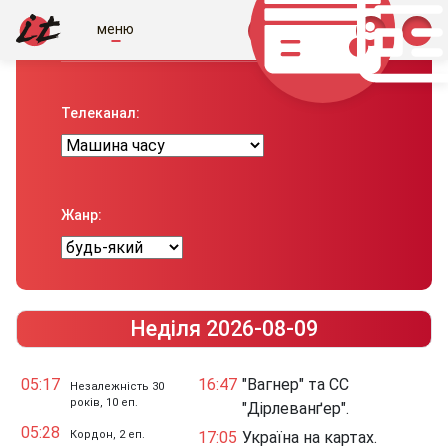
меню
Телепрограма вiд IT
Телеканал:
Жанр:
Неділя 2026-08-09
05:17
16:47
"Вагнер" та СС
Незалежність 30
років, 10 еп.
"Дірлеванґер".
05:28
Кордон, 2 еп.
17:05
Україна на картах.