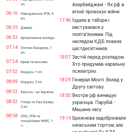
Азербайджані - Як рф в
еп.
агонії провокує війни.
06:16
Народження УПА, 4
еп.
17:46
Їздила в табори і
06:35
листувалася з
Дамба.
політв'язнями. Під
06:53
Арештована коляда.
наглядом КДБ повела
07:14
шістдесятників.
Степан Бандера, 1
еп.
18:07
Застій перед розпадом.
07:34
Крим та москалі.
Хто придумав каральну
психіатрію.
07:52
Кордон, 1 еп.
18:29
Генерал Монті. Вклад у
08:09
Кордон, 2 еп.
Другу світову.
08:32
Херсон - це Україна.
18:50
Вкотре рф винищує
08:52
українців. Парубій -
Гітлер та Єва Браун,
2 еп.
Машина часу.
08:58
ОУН, УПА та
19:14
Брєжнєва задобрювали
спецбоївки НКВС, 1
київським тортом, але
ч.