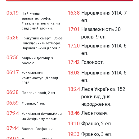
05:19
16:38
Народження УПА, 7
Найгучніші
авіакатастрофи.
еп.
Фатальна помилка чи
свідомий злочин.
17:01
Незалежність 30
років, 9 еп.
05:36
Трикутник смерті. Союз
Пілсудський-Петлюра.
17:20
Народження УПА, 6
Варшавський договір.
еп.
05:56
Мирний договір з
17:42
Голокост.
росією.
06:17
18:03
Народження УПА, 5
Український
контрнаступ. Досвід
еп.
1918.
18:24
Леся Українка. 152
06:38
Поразка росії, 2 еп.
роки від дня
06:59
народження.
Франко, 1 еп.
18:46
Леонтович.
07:24
Українські батальйони
на Західному фронті.
19:10
Франко, 2 еп.
07:44
Василь Стефаник.
19:33
Франко, 3 еп.
08:04