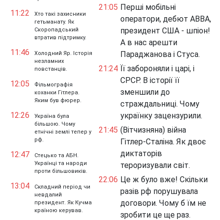
21:05
Перші мобільні
11:22
Хто такі захисники
оператори, дебют ABBA,
гетьманату. Як
президент США - шпіон!
Скоропадський
втратив підтримку.
А в нас арешти
11:46
Параджанова і Стуса.
Холодний Яр. Історія
незламних
21:24
Її забороняли і царі, і
повстанців.
СРСР. В історії її
12:05
Фільмографія
зменшили до
коханки Гітлера.
Яким був фюрер.
страждальниці. Чому
12:26
українку зацензурили.
Україна була
більшою. Чому
21:45
(Вітчизняна) війна
етнічні землі тепер у
рф.
Гітлер-Сталіна. Як двоє
диктаторів
12:47
Стецько та АБН.
Українці та народи
тероризували світ.
проти більшовиків.
22:06
Це ж було вже! Скільки
13:04
Складний період чи
разів рф порушувала
невдалий
договори. Чому б їм не
президент. Як Кучма
країною керував.
зробити це ще раз.