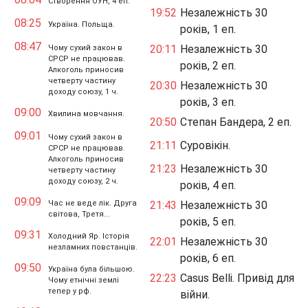
Створення ОУН, 4 еп.
19:52
Незалежність 30
08:25
Україна. Польща.
років, 1 еп.
08:47
20:11
Незалежність 30
Чому сухий закон в
СРСР не працював.
років, 2 еп.
Алкоголь приносив
четверту частину
20:30
Незалежність 30
доходу союзу, 1 ч.
років, 3 еп.
09:00
Хвилина мовчання.
20:50
Степан Бандера, 2 еп.
09:01
Чому сухий закон в
21:11
Суровікін.
СРСР не працював.
Алкоголь приносив
21:23
Незалежність 30
четверту частину
доходу союзу, 2 ч.
років, 4 еп.
09:09
Час не веде лік. Друга
21:43
Незалежність 30
світова, Третя...
років, 5 еп.
09:31
Холодний Яр. Історія
22:01
Незалежність 30
незламних повстанців.
років, 6 еп.
09:50
Україна була більшою.
22:23
Casus Belli. Привід для
Чому етнічні землі
тепер у рф.
війни.