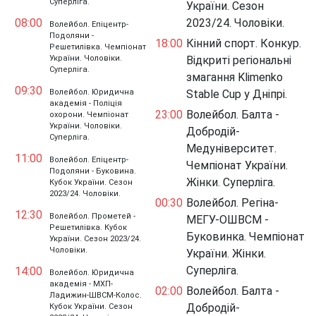
Суперліга.
України. Сезон
08:00
2023/24. Чоловіки.
Волейбол. Епіцентр-
Подоляни -
18:00
Кінний спорт. Конкур.
Решетилівка. Чемпіонат
України. Чоловіки.
Відкриті регіональні
Суперліга.
змагання Klimenko
09:30
Волейбол. Юридична
Stable Cup у Дніпрі.
академія - Поліція
23:00
Волейбол. Балта -
охорони. Чемпіонат
України. Чоловіки.
Добродій-
Суперліга.
Медуніверситет.
11:00
Волейбол. Епіцентр-
Чемпіонат України.
Подоляни - Буковина.
Жінки. Суперліга.
Кубок України. Сезон
2023/24. Чоловіки.
00:30
Волейбол. Регіна-
12:30
Волейбол. Прометей -
МЕГУ-ОШВСМ -
Решетилівка. Кубок
Буковинка. Чемпіонат
України. Сезон 2023/24.
Чоловіки.
України. Жінки.
Суперліга.
14:00
Волейбол. Юридична
академія - МХП-
02:00
Волейбол. Балта -
Ладижин-ШВСМ-Колос.
Добродій-
Кубок України. Сезон