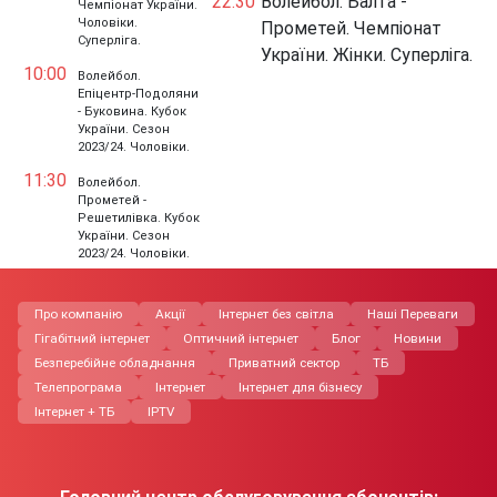
22:30
Волейбол. Балта -
Чемпіонат України.
Чоловіки.
Прометей. Чемпіонат
Суперліга.
України. Жінки. Суперліга.
10:00
Волейбол.
Епіцентр-Подоляни
- Буковина. Кубок
України. Сезон
2023/24. Чоловіки.
11:30
Волейбол.
Прометей -
Решетилівка. Кубок
України. Сезон
2023/24. Чоловіки.
Про компанію
Акції
Інтернет без світла
Нашi Переваги
Гігабітний інтернет
Оптичний інтернет
Блог
Новини
Безперебійне обладнання
Приватний сектор
ТБ
Телепрограма
Інтернет
Інтернет для бізнесу
Інтернет + ТБ
IPTV