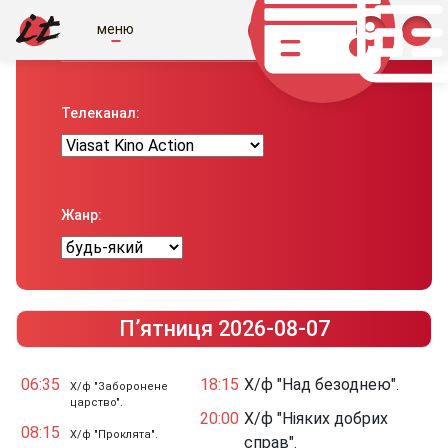
меню
Телепрограма вiд IT
Телеканал:
Жанр:
П’ятниця 2026-08-07
06:35
18:15
Х/ф "Над безоднею".
Х/ф "Заборонене
царство".
20:00
Х/ф "Ніяких добрих
08:15
Х/ф "Проклята".
справ".