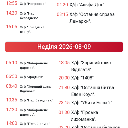
12:55
Х/ф "Непрохані".
01:20
Х/ф "Альфа Дог".
14:20
Х/ф "Над
03:15
Х/ф "Остання справа
безоднею".
Ламарки".
16:05
Х/ф "Три дні на
втечу".
Неділя 2026-08-09
05:10
18:05
Х/ф "Зоряний шлях:
Х/ф "Заборонене
царство".
Відплата".
06:50
Х/ф "Зрадник".
20:00
Х/ф "1408".
08:40
Х/ф "Зоряний шлях:
21:40
Х/ф "Остання битва
Відплата".
Елен Коул".
10:35
Х/ф "Над безоднею".
23:15
Х/ф "Убити Білла 2".
12:20
Х/ф "Заборонене
01:30
Х/ф "Гірська
царство".
лихоманка".
14:00
Х/ф "П'ятий вимір".
03:20
Х/ф "Останній будинок