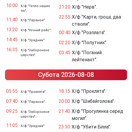
10:00
Х/ф "Тепло наших
21:20
Х/ф "Нерв".
тіл".
22:55
Х/ф "Карти, гроші, два
11:40
Х/ф "Параноя".
стволи".
13:20
Х/ф "Нічний рейс".
00:40
Х/ф "Розплата".
14:45
Х/ф "Зрадник".
02:20
Х/ф "Попутник".
16:35
Х/ф "Заборонене
03:45
Х/ф "Поганий
царство".
лейтенант".
Субота 2026-08-08
05:55
18:15
Х/ф "Проклята".
Х/ф "Проклята".
07:40
20:00
Х/ф "Шибайголова".
Х/ф "Параноя".
09:25
21:40
Х/ф "Прогулянка серед
Х/ф "Заборонене
царство".
могил".
11:05
Х/ф "Зрадник".
23:30
Х/ф "Убити Білла".