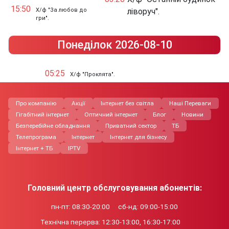
15:50
Х/ф "За любов до
ліворуч".
гри".
Понеділок 2026-08-10
05:25
Х/ф "Проклята".
Про компанію
Акції
Інтернет без світла
Нашi Переваги
Гігабітний інтернет
Оптичний інтернет
Блог
Новини
Безперебійне обладнання
Приватний сектор
ТБ
Телепрограма
Інтернет
Інтернет для бізнесу
Інтернет + ТБ
IPTV
Головний центр обслуговування абонентів:
пн-пт: 08:30-20:00
сб-нд: 09:00-15:00
Технічна перерва:
12:30-13:00, 16:30-17:00