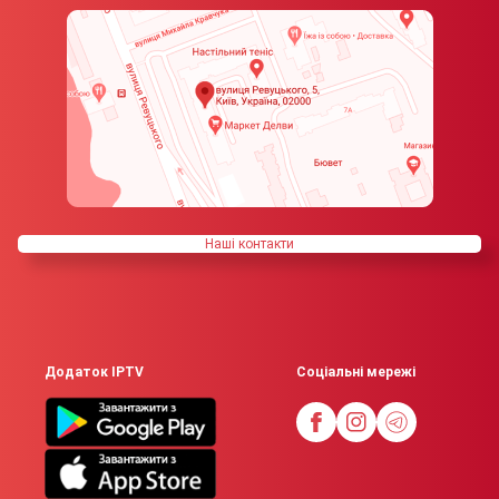
Нашi контакти
Додаток IPTV
Соціальні мережі